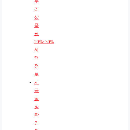
누
리
상
품
권
20%~30%
혜
택
정
보
지
금
당
장
확
인