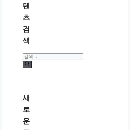
텐
츠
검
색
검
색:
새
로
운