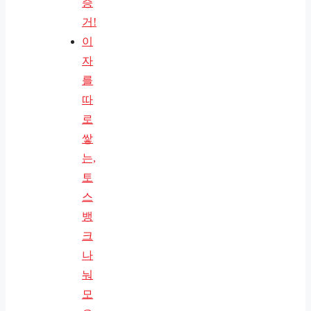
증
거!
이
자
를
따
로
쌓
는,
토
스
뱅
크
나
눠
모