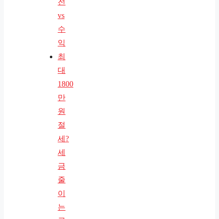
전
vs
수
익
최
대
1800
만
원
절
세?
세
금
줄
이
는