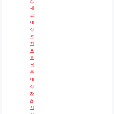
하
세
요!
대
상
포
진
무
료
접
종
대
상
자
&
신