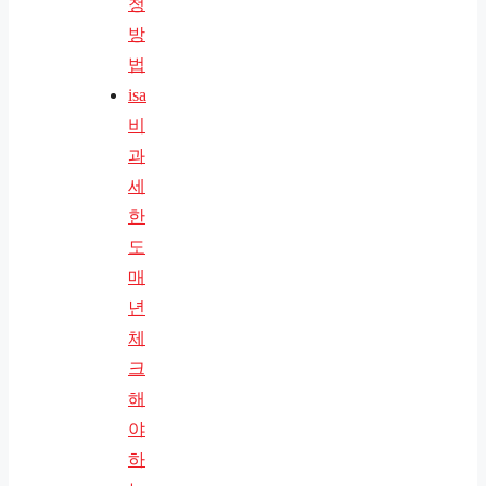
청
방
법
isa
비
과
세
한
도
매
년
체
크
해
야
하