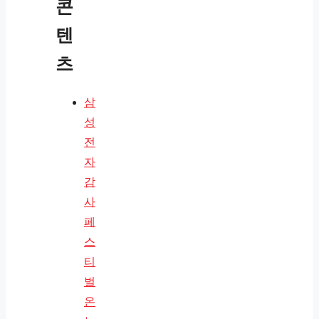
콘
텐
츠
삼
성
전
자
감
사
페
스
티
벌
온