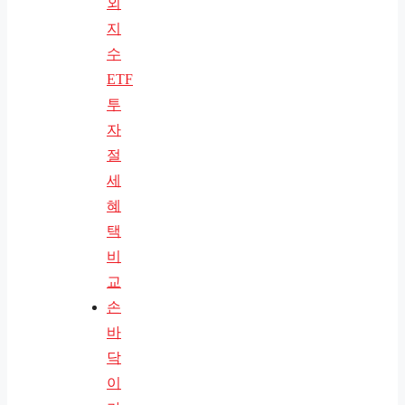
외
지
수
ETF
투
자
절
세
혜
택
비
교
손
바
닥
이