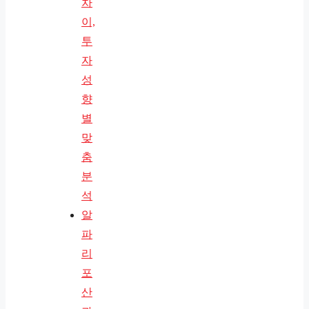
차
이,
투
자
성
향
별
맞
춤
분
석
알
파
리
포
산