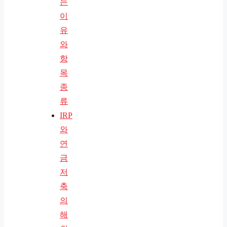
는
이
유
와
항
목
종
류
IRP
와
연
금
저
축
의
해