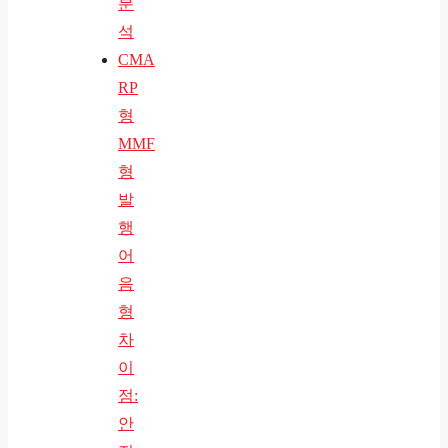
분
석
CMA
RP
형
MMF
형
발
행
어
음
형
차
이
점:
안