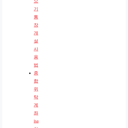
으
기
통
장
개
설
사
용
법
종
합
위
탁
계
좌
isa