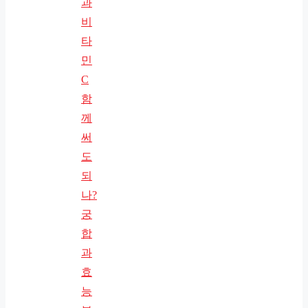
과
비
타
민
C
함
께
써
도
되
나?
궁
합
과
효
능