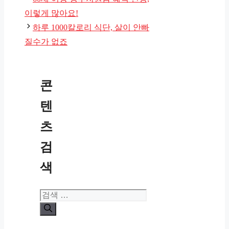
고
이렇게 많아요!
리
하루 1000칼로리 식단, 살이 안빠
질수가 없죠
콘
텐
츠
검
색
검
색: