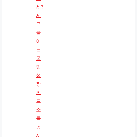
세?
세
금
줄
이
는
국
민
성
장
펀
드
소
득
공
제