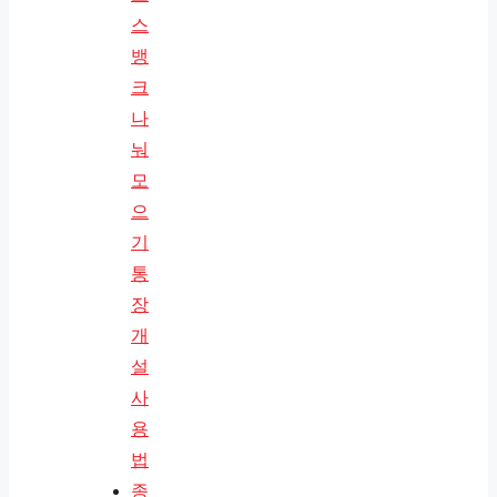
스
뱅
크
나
눠
모
으
기
통
장
개
설
사
용
법
종