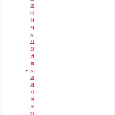
종
대
상
자
&
신
청
방
법
isa
비
과
세
한
도
매