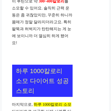
이 루틴으로 약
300~400칼로리
를
소모할 수 있어요. 솔직히 근력 운
동은 좀 귀찮았지만, 꾸준히 하니까
몸매가 정말 달라지더라고요. 특히
팔뚝과 허벅지가 탄탄해지는 게 눈
에 보이니까 더 열심히 하게 됐어
요!
하루 1000칼로리
소모 다이어트 성공
스토리
마지막으로,
하루 1000칼로리 소모