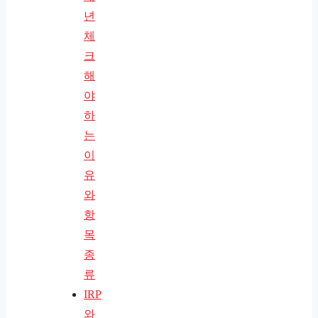
년
체
크
해
야
하
는
이
유
와
항
목
종
류
IRP
와