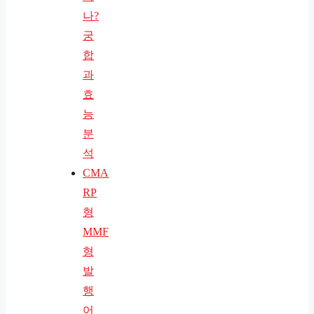
나?
궁
합
과
효
능
분
석
CMA
RP
형
MMF
형
발
행
어