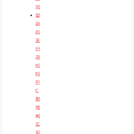
석
알
파
리
포
산
과
비
타
민
C
함
께
써
도
되