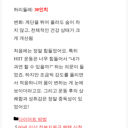
허리둘레:
30인치
변화: 계단을 뛰어 올라도 숨이 차
지 않고, 전체적인 건강 상태가 크
게 개선됨
처음에는 정말 힘들었어요. 특히
HIIT 운동은 너무 힘들어서 “내가
과연 할 수 있을까?” 하는 의문이 들
었죠. 하지만 조금씩 강도를 올리면
서 적응하니까 몸이 변하는 게 눈에
보이더라고요. 그리고 운동 후의 상
쾌함과 성취감은 정말 중독성이 있
었어요!
카
다이어트 방법
테
60세 이상 정부지원금 혜택 신청,