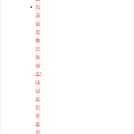
지
금
당
장
확
인
하
세
요!
대
상
포
진
무
료
접