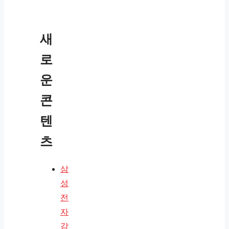
새
로
운
콘
텐
츠
삼
성
전
자
감