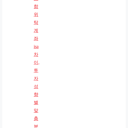
합
위
탁
계
좌
isa
차
이,
투
자
성
향
별
맞
춤
분