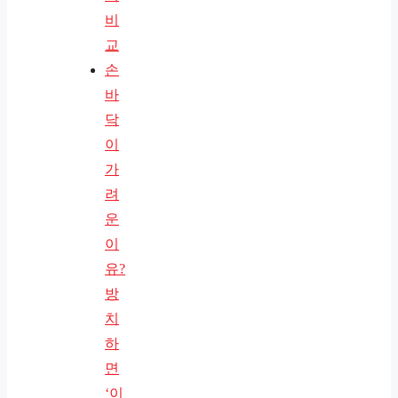
비
교
손
바
닥
이
가
려
운
이
유?
방
치
하
면
‘이