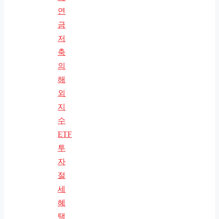
연
금
저
축
의
해
외
지
수
ETF
투
자
절
세
혜
택