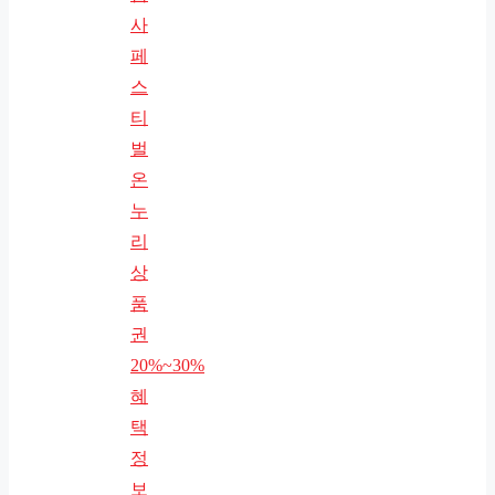
사
페
스
티
벌
온
누
리
상
품
권
20%~30%
혜
택
정
보