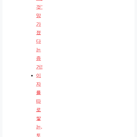
것’
망
가
졌
다
는
증
거!
이
자
를
따
로
쌓
는,
토