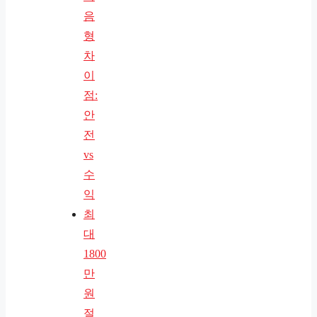
음
형
차
이
점:
안
전
vs
수
익
최
대
1800
만
원
절