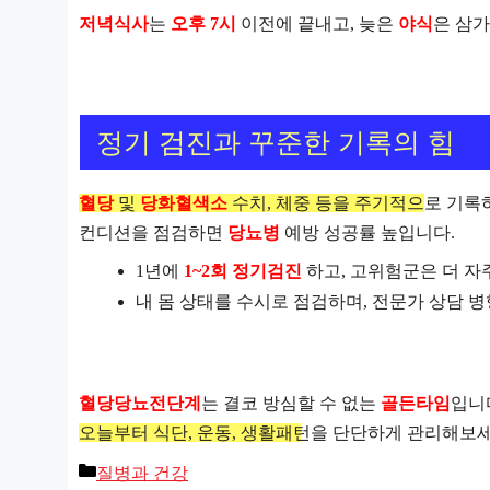
저녁식사
는
오후 7시
이전에 끝내고, 늦은
야식
은 삼가
정기 검진과 꾸준한 기록의 힘
혈당
및
당화혈색소
수치, 체중 등을 주기적으로 기록
컨디션을 점검하면
당뇨병
예방 성공률 높입니다.
1년에
1~2회 정기검진
하고, 고위험군은 더 자주
내 몸 상태를 수시로 점검하며, 전문가 상담 
혈당당뇨전단계
는 결코 방심할 수 없는
골든타임
입니
오늘부터 식단, 운동, 생활패턴을 단단하게 관리해보
카
질병과 건강