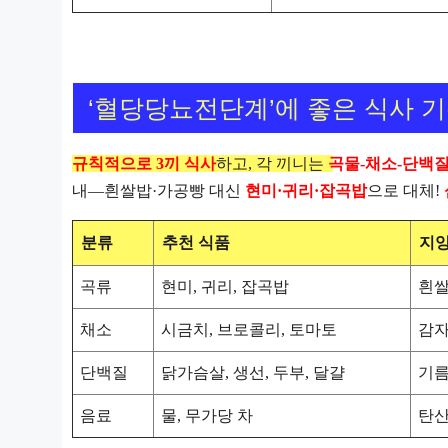
‘혈당당뇨전단계’에 좋은 식사 
규칙적으로 3끼 식사
하고, 각 끼니는
곡물-채소-단백
내—흰쌀밥·가공빵 대신
현미·귀리·잡곡밥
으로 대체!
분류
추천 식품
지양
곡류
현미, 귀리, 잡곡밥
흰쌀
채소
시금치, 브로콜리, 토마토
감자
단백질
닭가슴살, 생선, 두부, 달걀
기름
음료
물, 무가당 차
탄산