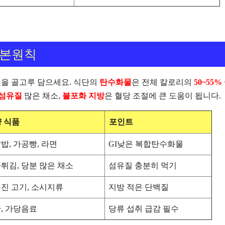
기본원칙
질
을 골고루 담으세요.
식단의
탄수화물
은 전체 칼로리의
50~55%
섬유질
많은 채소,
불포화 지방
은 혈당 조절에 큰 도움이 됩니다.
 식품
포인트
밥, 가공빵, 라면
GI낮은 복합탄수화물
튀김, 당분 많은 채소
섬유질 충분히 먹기
진 고기, 소시지류
지방 적은 단백질
, 가당음료
당류 섭취 급감 필수