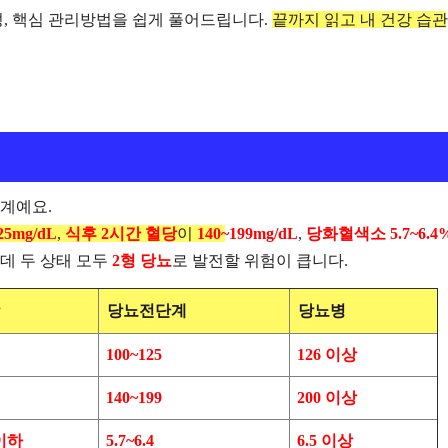
성, 핵심 관리방법을 쉽게 풀어드립니다.
끝까지 읽고 내 건강 습관
계예요.
25mg/dL
,
식후 2시간 혈당
이
140~199mg/dL
,
당화혈색소
5.7~6.4
데 두 상태 모두
2형 당뇨
로 발전할 위험이 큽니다.
당뇨전단계
당뇨병
100~125
126 이상
140~199
200 이상
 이하
5.7~6.4
6.5 이상