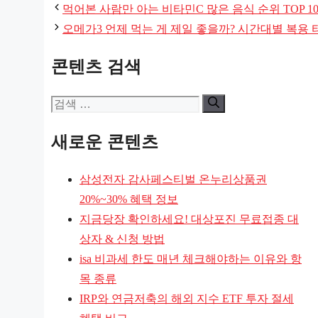
테
먹어본 사람만 아는 비타민C 많은 음식 순위 TOP 1
고
오메가3 언제 먹는 게 제일 좋을까? 시간대별 복용
리
콘텐츠 검색
검
색:
새로운 콘텐츠
삼성전자 감사페스티벌 온누리상품권
20%~30% 혜택 정보
지금당장 확인하세요! 대상포진 무료접종 대
상자 & 신청 방법
isa 비과세 한도 매년 체크해야하는 이유와 항
목 종류
IRP와 연금저축의 해외 지수 ETF 투자 절세