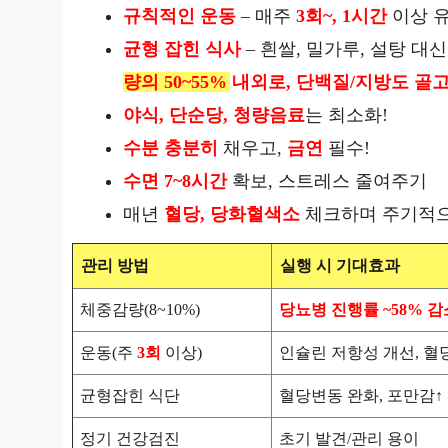
규칙적인 운동
– 매주
3회~, 1시간
이상 
균형 잡힌 식사
– 흰쌀, 밀가루, 설탕 대
량의
50~55%
내외로, 단백질/지방도 골고
야식, 단순당, 청량음료
는 최소화!
수분 충분히
채우고,
금연
필수!
수면
7~8시간
확보, 스트레스 줄여주기
매년
혈당, 당화혈색소
체크하며 주기적으
관리 방법
실행 시 기대효과
체중감량(8~10%)
당뇨병 진행률
~58%
감
운동(주
3회
이상)
인슐린 저항성 개선, 혈
균형잡힌 식단
혈당변동 완화, 포만감↑
정기 건강검진
초기 발견/관리 용이