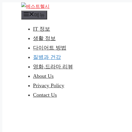
컨
텐
메뉴
츠
IT 정보
로
생활 정보
건
너
다이어트 방법
뛰
질병과 건강
기
영화,드라마 리뷰
About Us
Privacy Policy
Contact Us