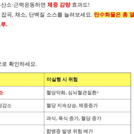
유산소·근력운동하면
체중 감량
효과도!
신 잡곡, 채소, 단백질 소스를 늘려보세요.
탄수화물은 총 
루.
로 확인하세요.
미실행 시 위험
소
혈당악화, 심뇌혈관질환↑
당감소
혈당 지속상승, 체중증가
과식, 폭식 증가, 혈당 증가
합병증 발생 위험 배가