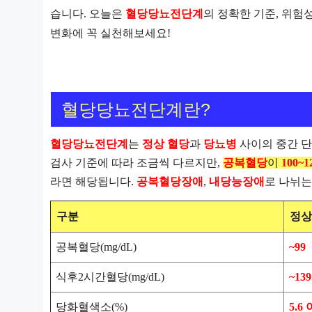
습니다.
오늘은
혈당당뇨전단계
의 정확한 기준, 위험
변화에 꼭 실천해보세요!
혈당당뇨전단계란?
혈당당뇨전단계
는
정상 혈당
과
당뇨병
사이의 중간 단
검사 기준에 따라 조금씩 다르지만,
공복혈당
이
100~1
라면 해당됩니다.
공복혈당장애
,
내당능장애
로 나뉘는
구분
정상
공복혈당(mg/dL)
~99
식후2시간혈당(mg/dL)
~139
당화혈색소(%)
5.6