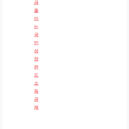
금
줄
이
는
국
민
성
장
펀
드
소
득
공
제