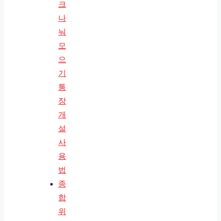
크
나
눠
모
으
기
통
장
개
설
사
용
법
종
합
위