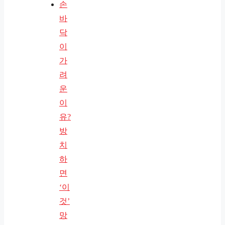
손
바
닥
이
가
려
운
이
유?
방
치
하
면
‘이
것’
망