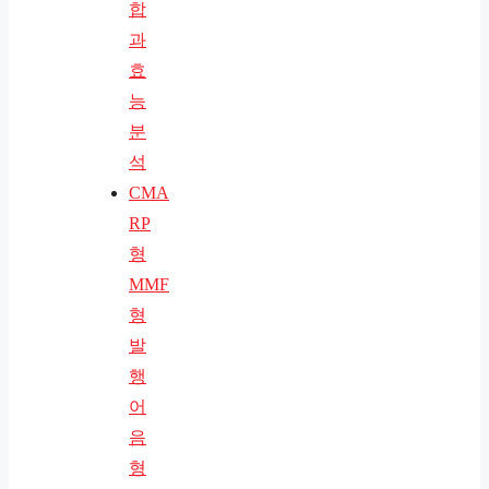
합
과
효
능
분
석
CMA
RP
형
MMF
형
발
행
어
음
형