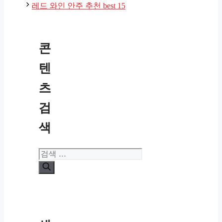
리
레드 와인 안주 추천 best 15
콘
텐
츠
검
색
검
색: