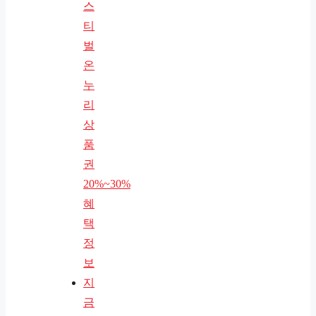
스
티
벌
온
누
리
상
품
권
20%~30%
혜
택
정
보
지
금