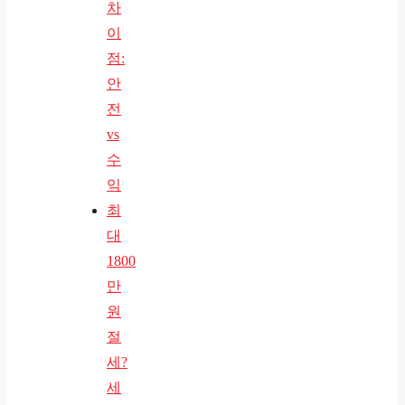
차
이
점:
안
전
vs
수
익
최
대
1800
만
원
절
세?
세