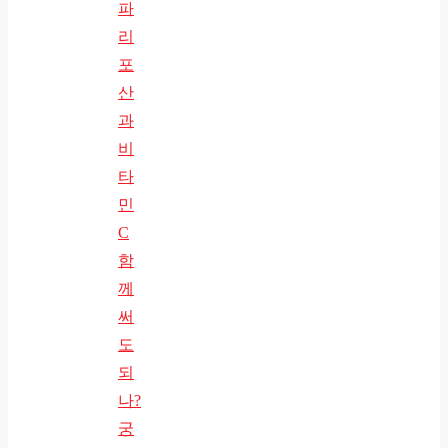
파
리
포
산
과
비
타
민
C
함
께
써
도
되
나?
궁