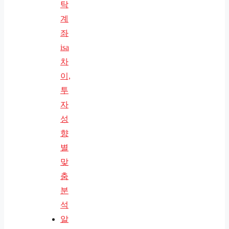
탁
계
좌
isa
차
이,
투
자
성
향
별
맞
춤
분
석
알