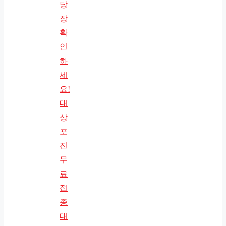
당
장
확
인
하
세
요!
대
상
포
진
무
료
접
종
대