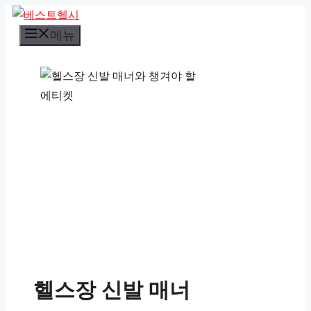
컨
텐
메뉴
츠
로
건
너
뛰
기
헬스장 신발 매너