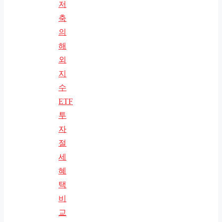
저
축
의
해
외
지
수
ETF
투
자
절
세
혜
택
비
교