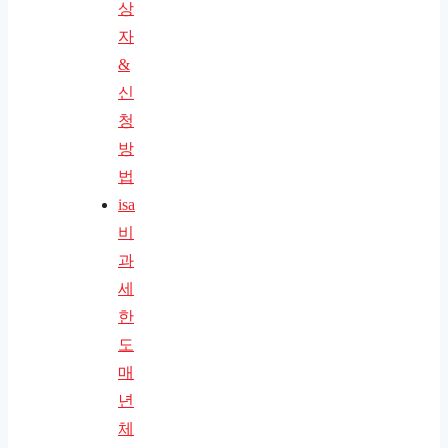
상
자
&
신
청
방
법
isa
비
과
세
한
도
매
년
체