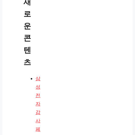
새
로
운
콘
텐
츠
삼
성
전
자
감
사
페