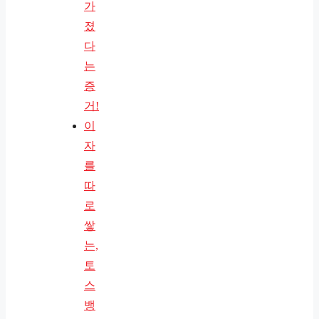
가
졌
다
는
증
거!
이
자
를
따
로
쌓
는,
토
스
뱅