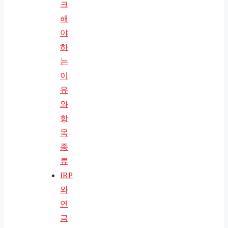
크
해
야
하
는
이
유
와
항
목
종
류
IRP
와
연
금