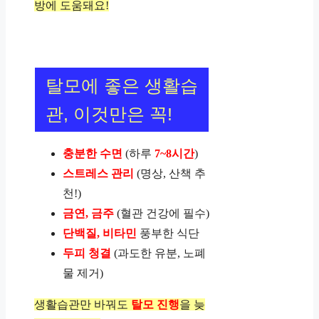
방에 도움돼요!
탈모에 좋은 생활습
관, 이것만은 꼭!
충분한 수면
(하루
7~8시간
)
스트레스 관리
(명상, 산책 추
천!)
금연, 금주
(혈관 건강에 필수)
단백질, 비타민
풍부한 식단
두피 청결
(과도한 유분, 노폐
물 제거)
생활습관만 바꿔도
탈모 진행
을 늦