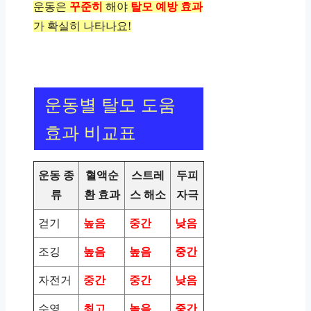
운동은
꾸준히
해야
탈모 예방 효과
가 확실히 나타나요!
운동별 탈모 도움
효과 비교표
운동 종
혈액순
스트레
두피
류
환 효과
스 해소
자극
걷기
높음
중간
낮음
조깅
높음
높음
중간
자전거
중간
중간
낮음
수영
최고
높음
중간