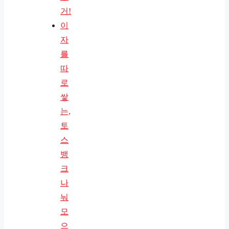
거!
이
자
를
따
로
쌓
는,
토
스
뱅
크
나
눠
모
으