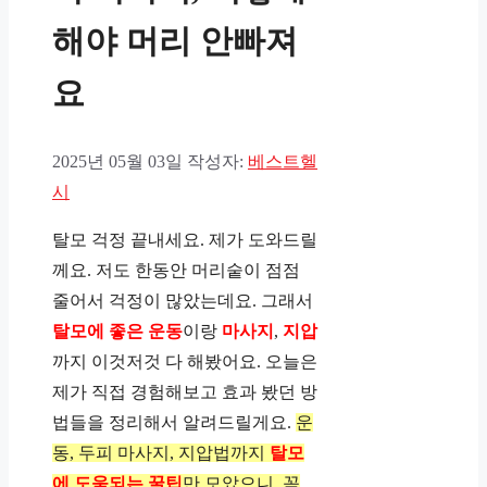
해야 머리 안빠져
요
2025년 05월 03일
작성자:
베스트헬
시
탈모 걱정 끝내세요. 제가 도와드릴
께요.
저도 한동안 머리숱이 점점
줄어서 걱정이 많았는데요. 그래서
탈모에 좋은 운동
이랑
마사지
,
지압
까지 이것저것 다 해봤어요. 오늘은
제가 직접 경험해보고 효과 봤던 방
법들을 정리해서 알려드릴게요.
운
동, 두피 마사지, 지압법까지
탈모
에 도움되는 꿀팁
만 모았으니, 꼭