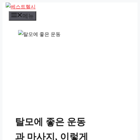
컨
텐
메뉴
츠
로
건
너
뛰
기
탈모에 좋은 운동
과 마사지, 이렇게