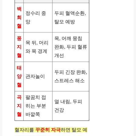
백
정수리 중
두피 혈액순환,
회
앙
탈모 예방
혈
풍
목, 어깨 뭉침
목 뒤, 머리
지
완화, 두피 혈류
와 목 경계
혈
개선
태
두피 긴장 완화,
양
관자놀이
스트레스 해소
혈
곡
팔꿈치 접
열 내림, 두피
지
히는 부분
건강
혈
바깥쪽
혈자리를
꾸준히 자극
하면 탈모 예