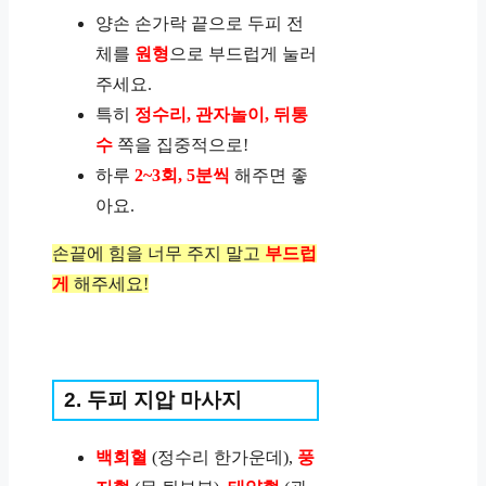
양손 손가락 끝으로 두피 전
체를
원형
으로 부드럽게 눌러
주세요.
특히
정수리, 관자놀이, 뒤통
수
쪽을 집중적으로!
하루
2~3회, 5분씩
해주면 좋
아요.
손끝에 힘을 너무 주지 말고
부드럽
게
해주세요!
2. 두피 지압 마사지
백회혈
(정수리 한가운데),
풍