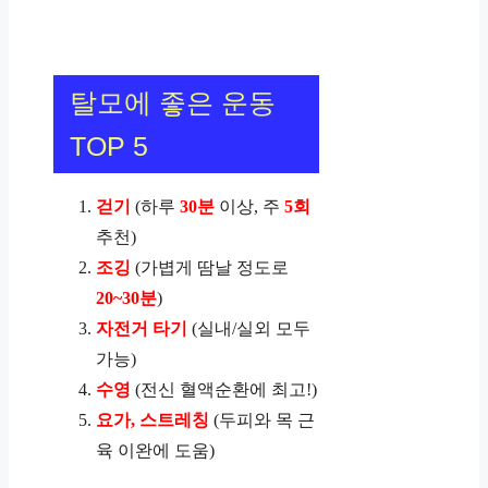
탈모에 좋은 운동
TOP 5
걷기
(하루
30분
이상, 주
5회
추천)
조깅
(가볍게 땀날 정도로
20~30분
)
자전거 타기
(실내/실외 모두
가능)
수영
(전신 혈액순환에 최고!)
요가, 스트레칭
(두피와 목 근
육 이완에 도움)