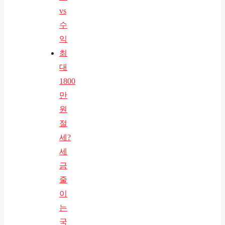
vs
수
익
최
대
1800
만
원
절
세?
세
금
줄
이
는
국