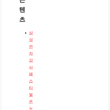
텐
츠
삼
성
전
자
감
사
페
스
티
벌
온
누