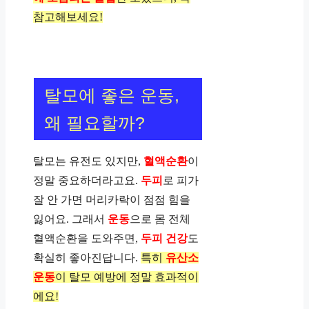
참고해보세요!
탈모에 좋은 운동,
왜 필요할까?
탈모는 유전도 있지만,
혈액순환
이
정말 중요하더라고요.
두피
로 피가
잘 안 가면 머리카락이 점점 힘을
잃어요. 그래서
운동
으로 몸 전체
혈액순환을 도와주면,
두피 건강
도
확실히 좋아진답니다.
특히
유산소
운동
이 탈모 예방에 정말 효과적이
에요!