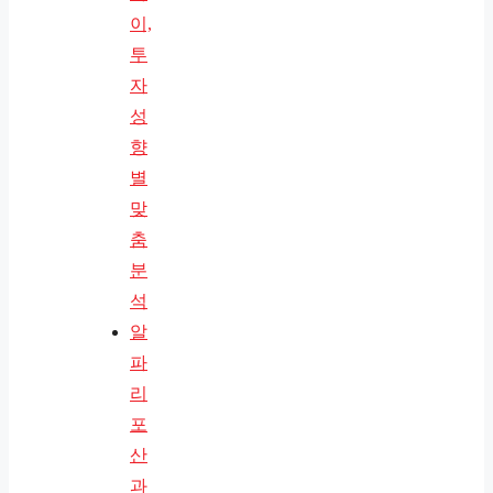
이,
투
자
성
향
별
맞
춤
분
석
알
파
리
포
산
과