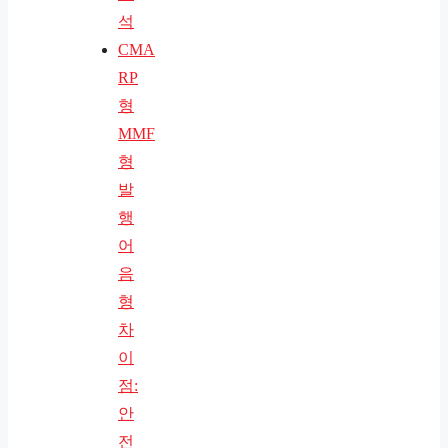
석
CMA
RP
형
MMF
형
발
행
어
음
형
차
이
점:
안
전