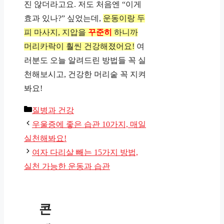
진 않더라고요. 저도 처음엔 “이게
효과 있나?” 싶었는데,
운동이랑 두
피 마사지, 지압을
꾸준히
하니까
머리카락이 훨씬 건강해졌어요!
여
러분도 오늘 알려드린 방법들 꼭 실
천해보시고, 건강한 머리숱 꼭 지켜
봐요!
카
질병과 건강
테
우울증에 좋은 습관 10가지, 매일
고
실천해봐요!
리
여자 다리살 빼는 15가지 방법,
실천 가능한 운동과 습관
콘