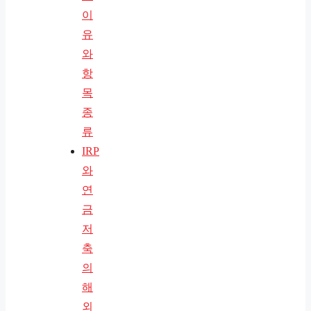
이
유
와
항
목
종
류
IRP
와
연
금
저
축
의
해
외