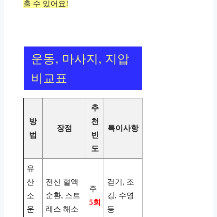
출 수 있어요!
운동, 마사지, 지압
비교표
추
방
천
장점
특이사항
법
빈
도
유
산
전신 혈액
걷기, 조
주
소
순환, 스트
깅, 수영
5회
운
레스 해소
등