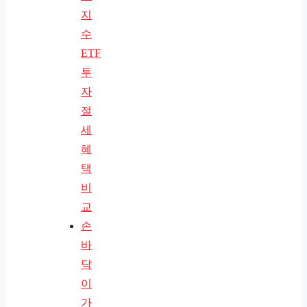
지
수
ETF
투
자
절
세
혜
택
비
교
손
바
닥
이
가