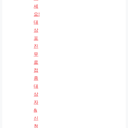
세
요!
대
상
포
진
무
료
접
종
대
상
자
&
신
청