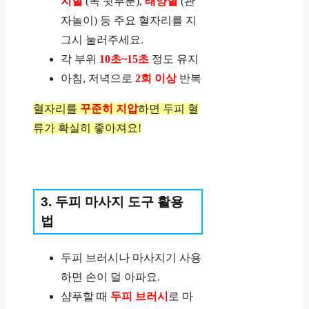
지혈
(목 뒷부분),
태양혈
(관
자놀이) 등 주요 혈자리를 지
그시 눌러주세요.
각 부위
10초~15초
정도 유지
아침, 저녁으로
2회 이상
반복
혈자리를
꾸준히 지압
하면 두피 혈
류가 확실히 좋아져요!
3. 두피 마사지 도구 활용
법
두피 브러시나 마사지기 사용
하면 손이 덜 아파요.
샴푸할 때
두피 브러시
로 마