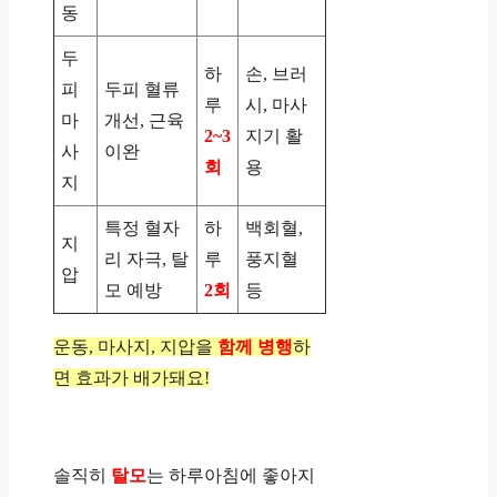
동
두
하
손, 브러
피
두피 혈류
루
시, 마사
마
개선, 근육
2~3
지기 활
사
이완
회
용
지
특정 혈자
하
백회혈,
지
리 자극, 탈
루
풍지혈
압
모 예방
2회
등
운동, 마사지, 지압을
함께 병행
하
면 효과가 배가돼요!
솔직히
탈모
는 하루아침에 좋아지