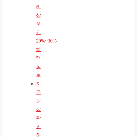
리
상
품
권
20%~30%
혜
택
정
보
지
금
당
장
확
인
하