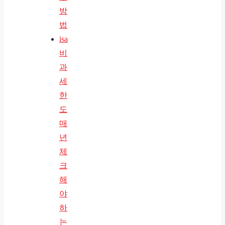
방
법
isa
비
과
세
한
도
매
년
체
크
해
야
하
는