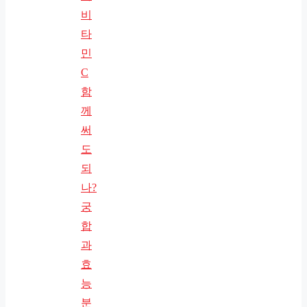
비
타
민
C
함
께
써
도
되
나?
궁
합
과
효
능
분