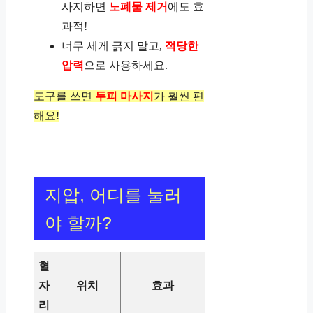
사지하면
노폐물 제거
에도 효
과적!
너무 세게 긁지 말고,
적당한
압력
으로 사용하세요.
도구를 쓰면
두피 마사지
가 훨씬 편
해요!
지압, 어디를 눌러
야 할까?
혈
자
위치
효과
리