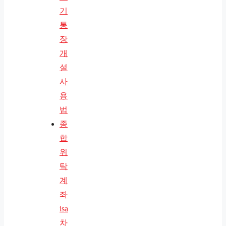
기
통
장
개
설
사
용
법
종
합
위
탁
계
좌
isa
차