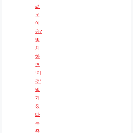
려
운
이
유?
방
치
하
면
‘이
것’
망
가
졌
다
는
증