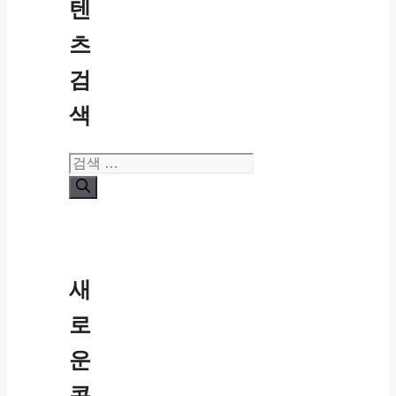
텐
츠
검
색
검
색:
새
로
운
콘