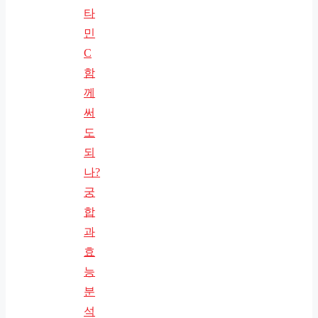
타
민
C
함
께
써
도
되
나?
궁
합
과
효
능
분
석