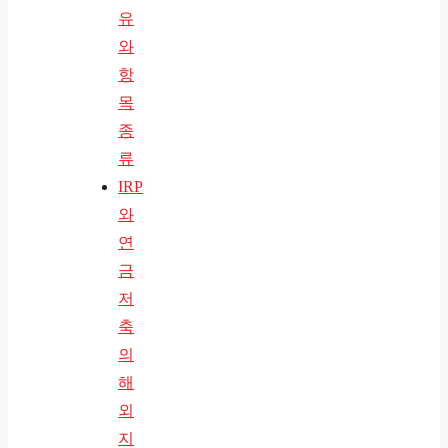
유
와
항
목
종
류
IRP
와
연
금
저
축
의
해
외
지