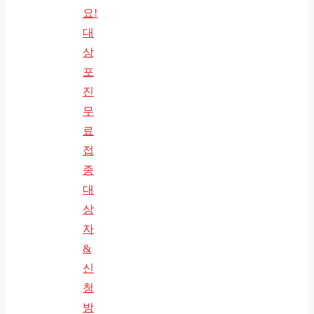
요!
대
상
포
진
무
료
접
종
대
상
자
&
신
청
방