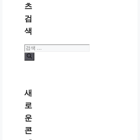
츠
검
색
검
색:
새
로
운
콘