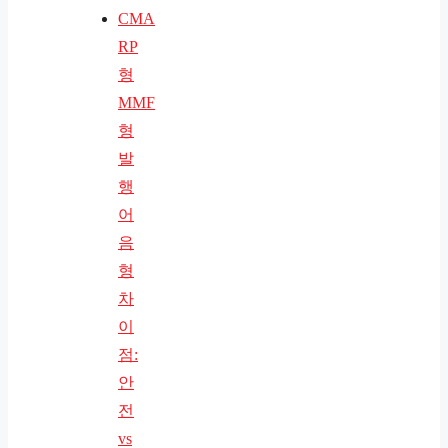
CMA
RP
형
MMF
형
발
행
어
음
형
차
이
점:
안
전
vs