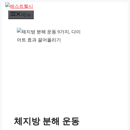
컨
텐
메뉴
츠
로
건
너
뛰
기
체지방 분해 운동