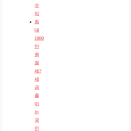
수
익
최
대
1800
만
원
절
세?
세
금
줄
이
는
국
민