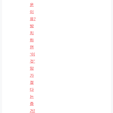
운
이
유?
방
치
하
면
‘이
것’
망
가
졌
다
는
증
거!