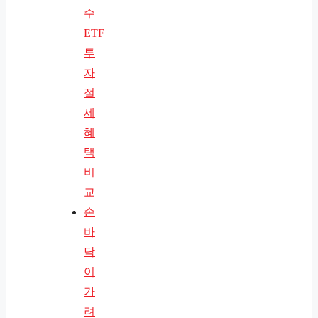
수
ETF
투
자
절
세
혜
택
비
교
손
바
닥
이
가
려