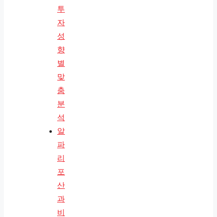
투
자
성
향
별
맞
춤
분
석
알
파
리
포
산
과
비