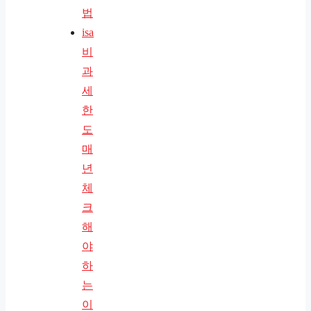
법
isa
비
과
세
한
도
매
년
체
크
해
야
하
는
이