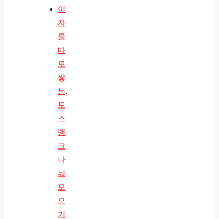
이
자
를
따
로
쌓
는,
토
스
뱅
크
나
눠
모
으
기