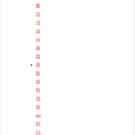
통
장
개
설
사
용
법
종
합
위
탁
계
좌
isa
차
이,