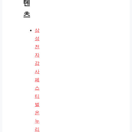
텐
츠
삼
성
전
자
감
사
페
스
티
벌
온
누
리