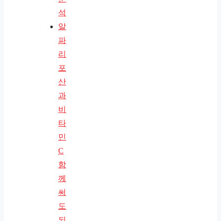
석
알
파
리
포
산
과
비
타
민
C
함
께
써
도
되