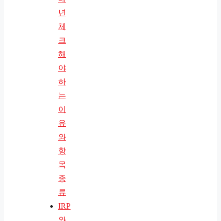
년
체
크
해
야
하
는
이
유
와
항
목
종
류
IRP
와