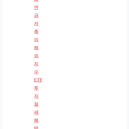
연
금
저
축
의
해
외
지
수
ETF
투
자
절
세
혜
택