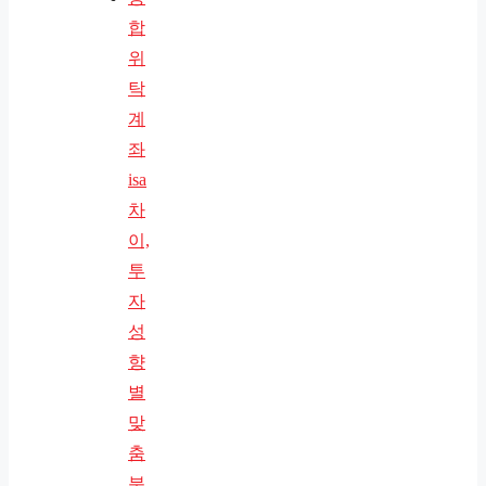
합
위
탁
계
좌
isa
차
이,
투
자
성
향
별
맞
춤
분