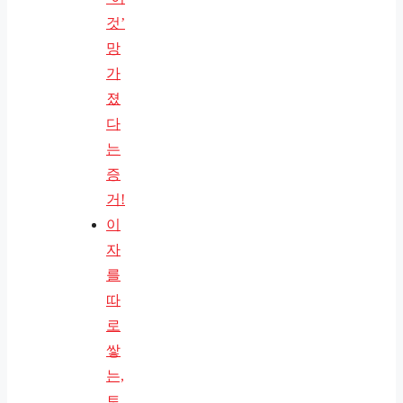
것’
망
가
졌
다
는
증
거!
이
자
를
따
로
쌓
는,
토