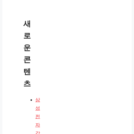
새
로
운
콘
텐
츠
삼
성
전
자
감