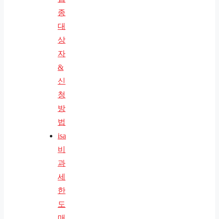
종
대
상
자
&
신
청
방
법
isa
비
과
세
한
도
매