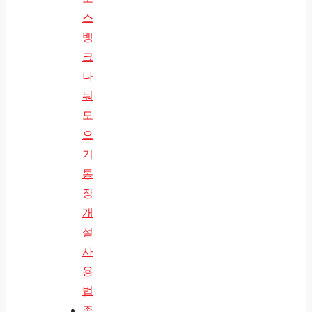
스
뱅
크
나
눠
모
으
기
통
장
개
설
사
용
법
종