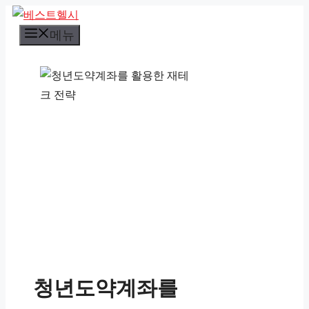
컨
텐
메뉴
츠
로
건
너
뛰
기
청년도약계좌를