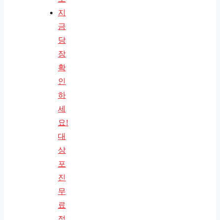
지
금
당
장
확
인
하
세
요!
대
상
포
진
무
료
접