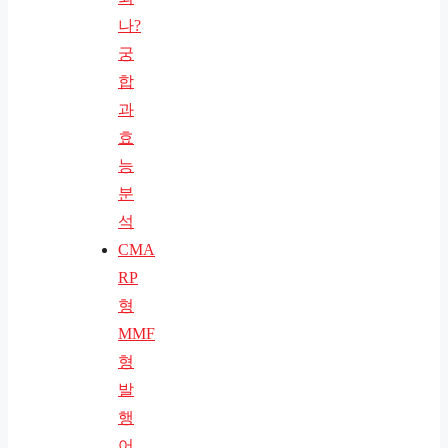
나?
궁
합
과
효
능
분
석
CMA
RP
형
MMF
형
발
행
어