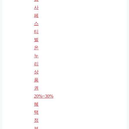
사
페
스
티
벌
온
누
리
상
품
권
20%~30%
혜
택
정
보