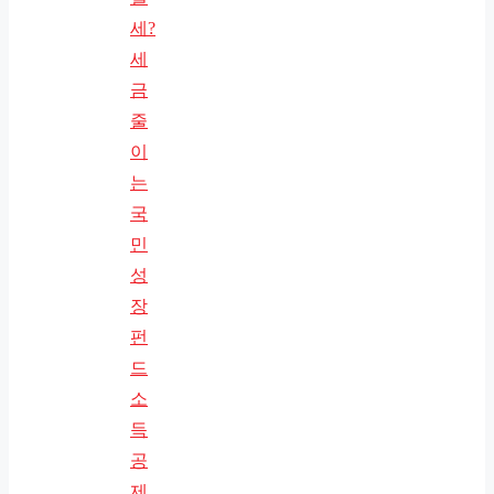
세?
세
금
줄
이
는
국
민
성
장
펀
드
소
득
공
제