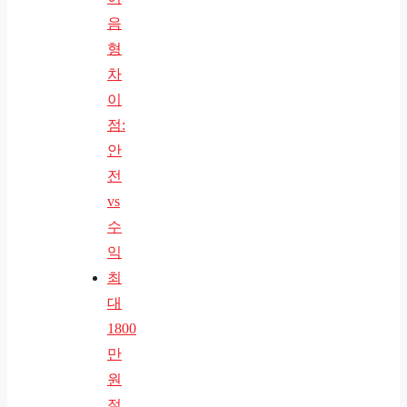
음
형
차
이
점:
안
전
vs
수
익
최
대
1800
만
원
절