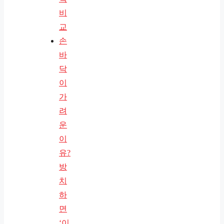
비
교
손
바
닥
이
가
려
운
이
유?
방
치
하
면
‘이