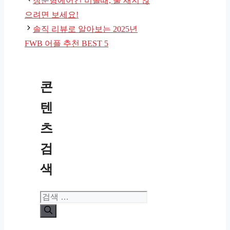
창문형에어컨 비올때, 물 새지 않
고
으려면 보세요!
리
솔직 리뷰로 알아보는 2025년
FWB 어플 추천 BEST 5
콘
텐
츠
검
색
검
색: