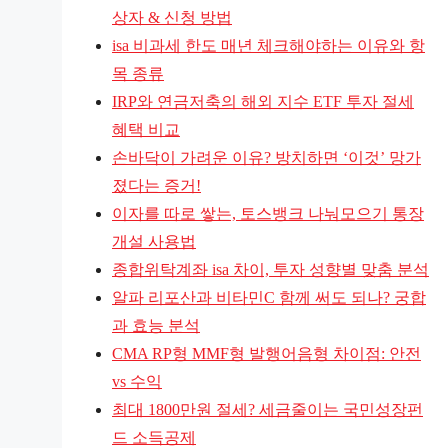
상자 & 신청 방법
isa 비과세 한도 매년 체크해야하는 이유와 항
목 종류
IRP와 연금저축의 해외 지수 ETF 투자 절세
혜택 비교
손바닥이 가려운 이유? 방치하면 ‘이것’ 망가
졌다는 증거!
이자를 따로 쌓는, 토스뱅크 나눠모으기 통장
개설 사용법
종합위탁계좌 isa 차이, 투자 성향별 맞춤 분석
알파 리포산과 비타민C 함께 써도 되나? 궁합
과 효능 분석
CMA RP형 MMF형 발행어음형 차이점: 안전
vs 수익
최대 1800만원 절세? 세금줄이는 국민성장펀
드 소득공제