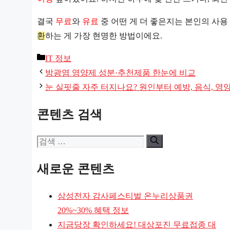
결국
무료
와
유료
중 어떤 게 더 좋은지는 본인의 사용
환
하는 게 가장 현명한 방법이에요.
카
IT 정보
테
방광염 영양제 성분·추천제품 한눈에 비교
고
눈 실핏줄 자주 터지나요? 원인부터 예방, 음식, 영
리
콘텐츠 검색
검
색:
새로운 콘텐츠
삼성전자 감사페스티벌 온누리상품권
20%~30% 혜택 정보
지금당장 확인하세요! 대상포진 무료접종 대