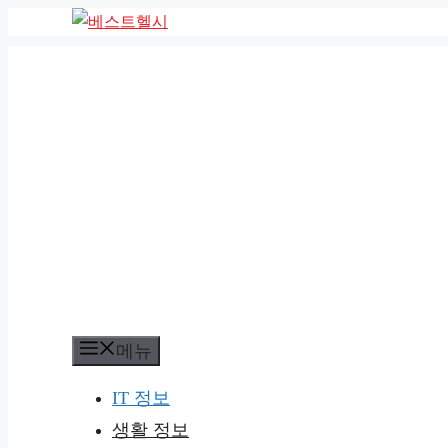
컨
텐
츠
로
건
너
뛰
기
메뉴
IT 정보
생활 정보