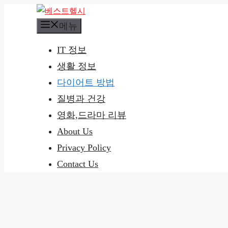
컨
텐
메뉴
츠
IT 정보
로
생활 정보
건
너
다이어트 방법
뛰
질병과 건강
기
영화,드라마 리뷰
About Us
Privacy Policy
Contact Us