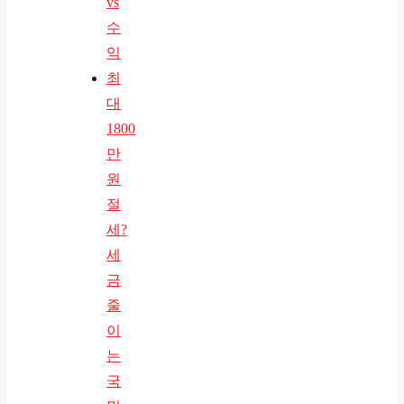
vs
수
익
최
대
1800
만
원
절
세?
세
금
줄
이
는
국