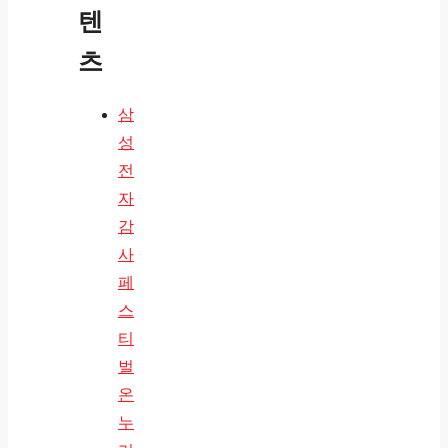
텐
츠
삼
성
전
자
감
사
페
스
티
벌
온
누