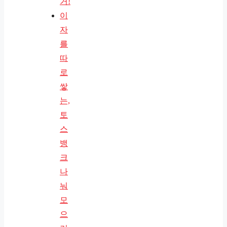
거!
이
자
를
따
로
쌓
는,
토
스
뱅
크
나
눠
모
으