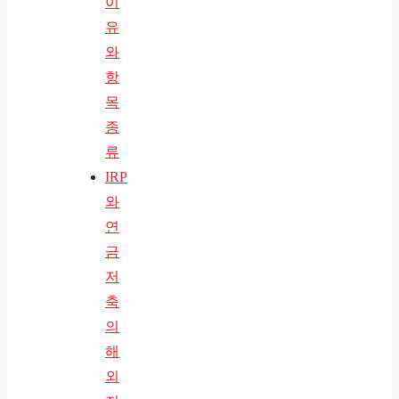
이
유
와
항
목
종
류
IRP
와
연
금
저
축
의
해
외