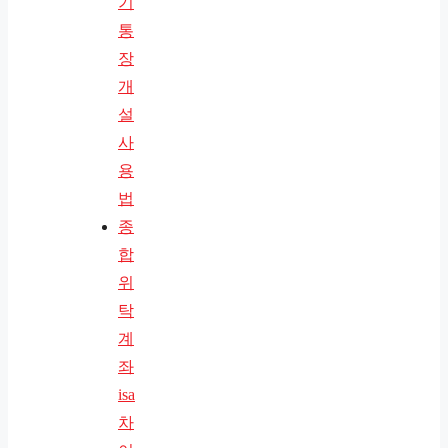
기
통
장
개
설
사
용
법
종
합
위
탁
계
좌
isa
차