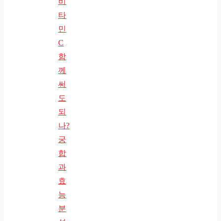
비
타
민
C
함
께
써
도
되
나?
궁
합
과
효
능
분