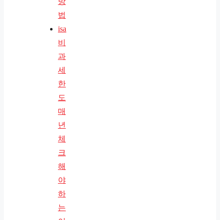
방
법
isa
비
과
세
한
도
매
년
체
크
해
야
하
는