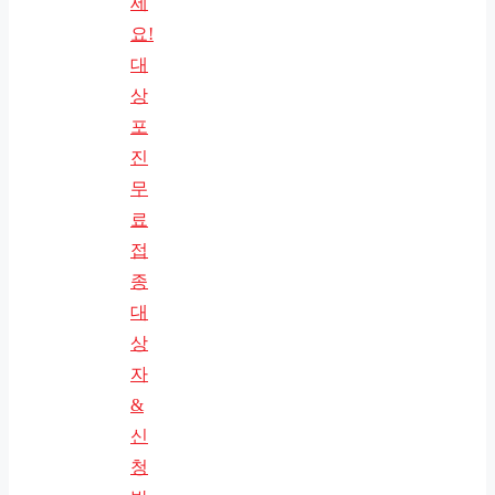
세
요!
대
상
포
진
무
료
접
종
대
상
자
&
신
청