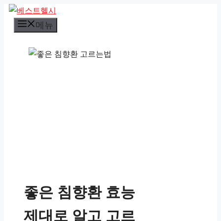
컨
텐
메뉴
츠
로
건
너
뛰
기
좋은 침향환 효능
제대로 알고 고르