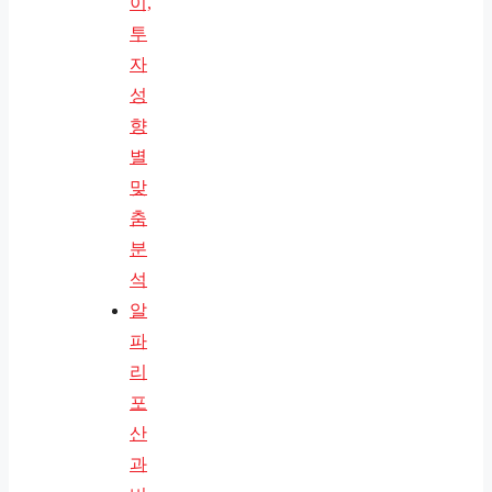
이,
투
자
성
향
별
맞
춤
분
석
알
파
리
포
산
과