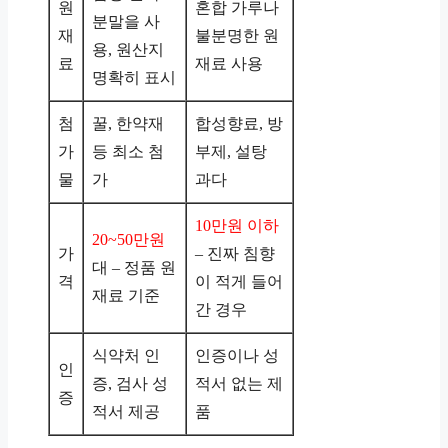
원
혼합 가루나
분말을 사
재
불분명한 원
용, 원산지
료
재료 사용
명확히 표시
첨
꿀, 한약재
합성향료, 방
가
등 최소 첨
부제, 설탕
물
가
과다
10만원 이하
20~50만원
가
– 진짜 침향
대 – 정품 원
격
이 적게 들어
재료 기준
간 경우
식약처 인
인증이나 성
인
증, 검사 성
적서 없는 제
증
적서 제공
품