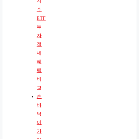
지
수
ETF
투
자
절
세
혜
택
비
교
손
바
닥
이
가