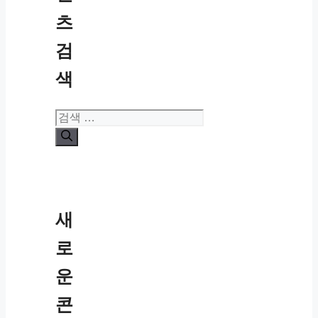
츠
검
색
검
색:
새
로
운
콘