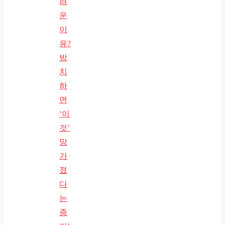
려
운
이
유?
방
치
하
면
‘이
것’
망
가
졌
다
는
증