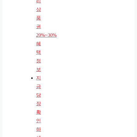
리
상
품
권
20%~30%
혜
택
정
보
지
금
당
장
확
인
하