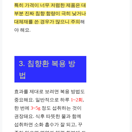
특히 가격이 너무 저렴한 제품은 대
부분 진짜 침향 함량이 극히 낮거나
대체재를 쓴 경우가 많으니 주의
해
야 해요.
3. 침향환 복용 방
법
효과를 제대로 보려면 복용 방법도
중요해요. 일반적으로 하루
1~2회
,
한 번에
3~5g
정도 섭취하는 것이
권장돼요. 식후 따뜻한 물과 함께
섭취하면 소화 흡수가 잘 되고, 꾸