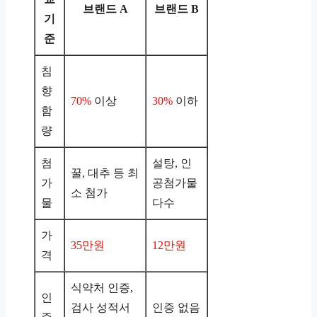
브랜드 A
브랜드 B
기
준
침
향
70%
이상
30%
이하
함
량
첨
설탕, 인
꿀, 대추 등 최
가
공첨가물
소 첨가
물
다수
가
35만원
12만원
격
식약처 인증,
인
검사 성적서
인증 없음