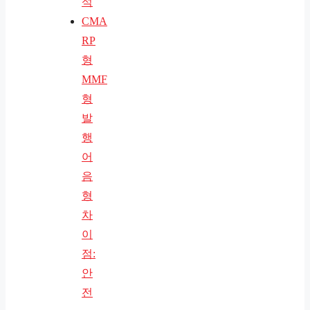
석
CMA
RP
형
MMF
형
발
행
어
음
형
차
이
점:
안
전