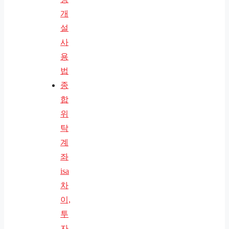
개
설
사
용
법
종
합
위
탁
계
좌
isa
차
이,
투
자