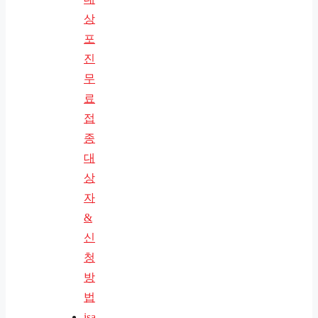
상
포
진
무
료
접
종
대
상
자
&
신
청
방
법
isa