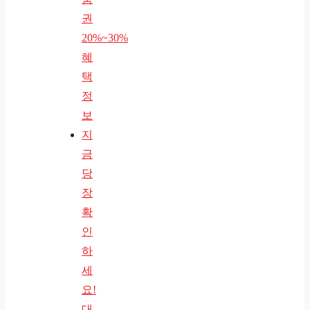
권
20%~30%
혜
택
정
보
지
금
당
장
확
인
하
세
요!
대