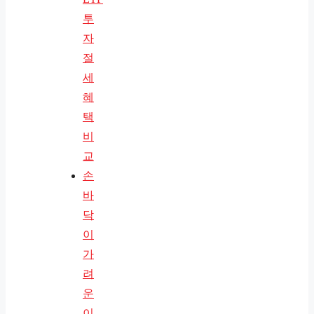
투
자
절
세
혜
택
비
교
손
바
닥
이
가
려
운
이