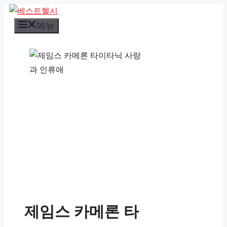
컨
텐
메뉴
츠
로
건
너
뛰
기
제임스 카메론 타