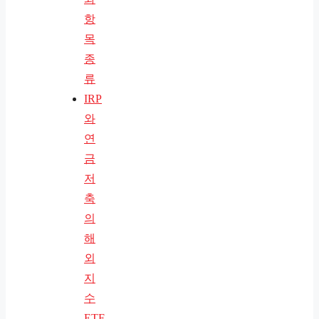
항
목
종
류
IRP
와
연
금
저
축
의
해
외
지
수
ETF