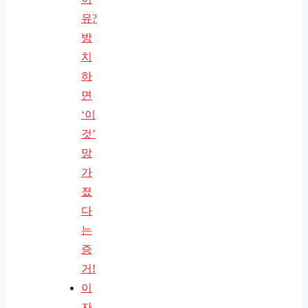
유?
방
치
하
면
‘이
것’
망
가
졌
다
는
증
거!
이
자