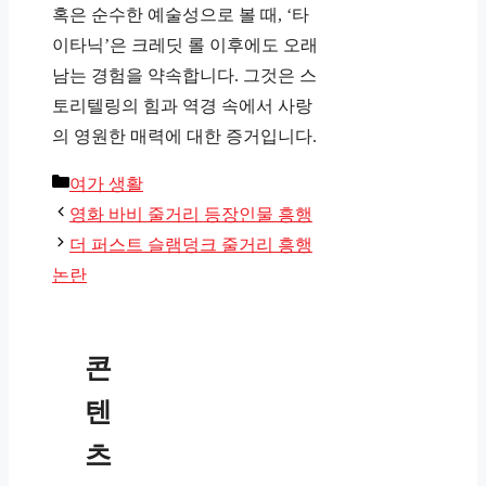
혹은 순수한 예술성으로 볼 때, ‘타
이타닉’은 크레딧 롤 이후에도 오래
남는 경험을 약속합니다. 그것은 스
토리텔링의 힘과 역경 속에서 사랑
의 영원한 매력에 대한 증거입니다.
카
여가 생활
테
영화 바비 줄거리 등장인물 흥행
고
더 퍼스트 슬램덩크 줄거리 흥행
리
논란
콘
텐
츠