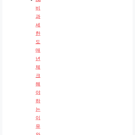
비
과
세
한
도
매
년
체
크
해
야
하
는
이
유
와