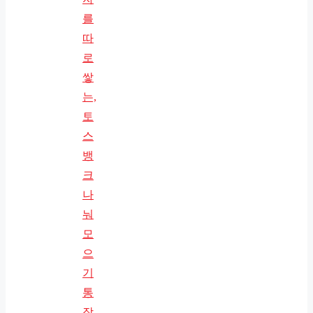
를
따
로
쌓
는,
토
스
뱅
크
나
눠
모
으
기
통
장