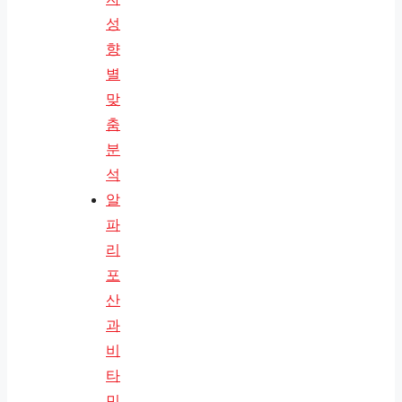
성
향
별
맞
춤
분
석
알
파
리
포
산
과
비
타
민