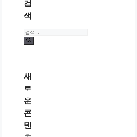
검
색
검
색:
새
로
운
콘
텐