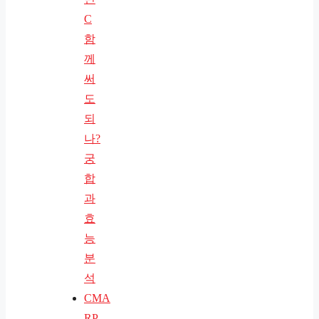
C
함
께
써
도
되
나?
궁
합
과
효
능
분
석
CMA
RP