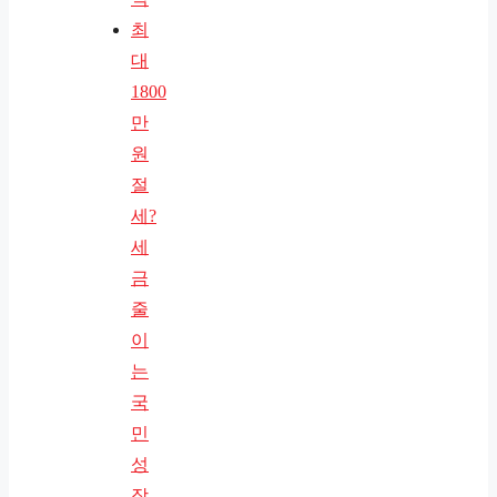
최
대
1800
만
원
절
세?
세
금
줄
이
는
국
민
성
장