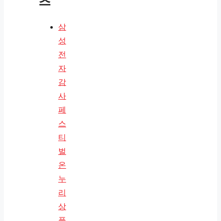
츠
삼
성
전
자
감
사
페
스
티
벌
온
누
리
상
품