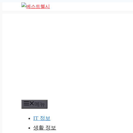
컨
텐
츠
로
건
너
뛰
기
메뉴
IT 정보
생활 정보