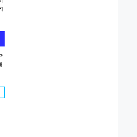
이
지
 제
매