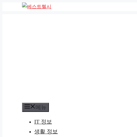
컨
텐
츠
로
건
너
뛰
기
메뉴
IT 정보
생활 정보