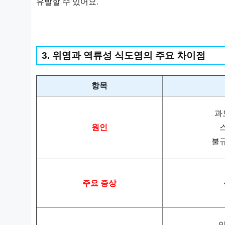
유발할 수 있어요.
3. 위염과 역류성 식도염의 주요 차이점
항목
과
원인
불
주요 증상
약