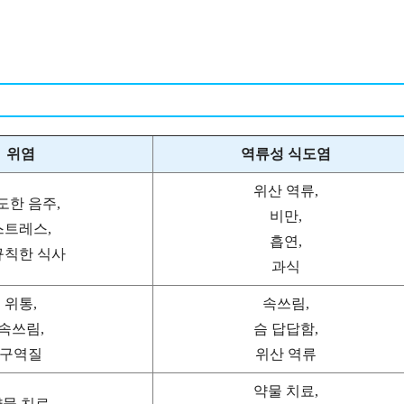
위염
역류성 식도염
위산 역류,
도한 음주,
비만,
스트레스,
흡연,
규칙한 식사
과식
위통,
속쓰림,
속쓰림,
슴 답답함,
구역질
위산 역류
약물 치료,
물 치료,