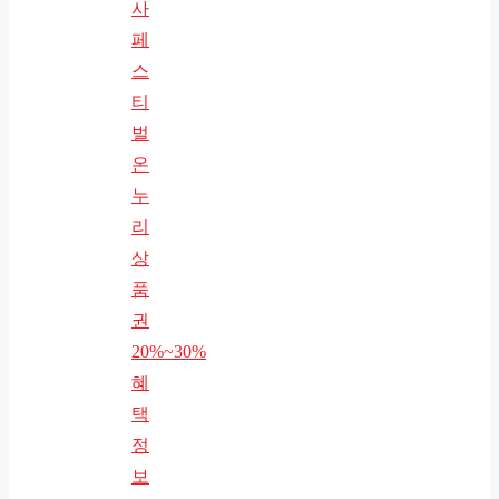
사
페
스
티
벌
온
누
리
상
품
권
20%~30%
혜
택
정
보