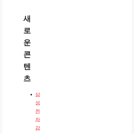
새
로
운
콘
텐
츠
삼
성
전
자
감