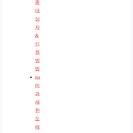
종
대
상
자
&
신
청
방
법
isa
비
과
세
한
도
매