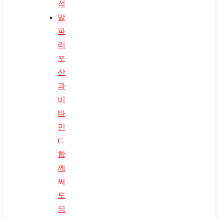
석
알
파
리
포
산
과
비
타
민
C
함
께
써
도
되