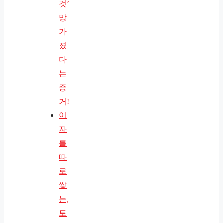
것’
망
가
졌
다
는
증
거!
이
자
를
따
로
쌓
는,
토