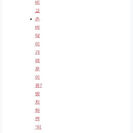
비
교
손
바
닥
이
가
려
운
이
유?
방
치
하
면
‘이