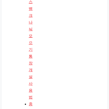
스
뱅
크
나
눠
모
으
기
통
장
개
설
사
용
법
종