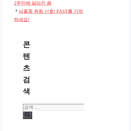
고
2주만에 달라진 몸
리
뇌졸중 위험 신호! FAST를 기억
하세요!
콘
텐
츠
검
색
검
색: