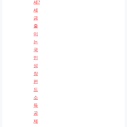
세?
세
금
줄
이
는
국
민
성
장
펀
드
소
득
공
제