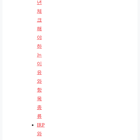
년
체
크
해
야
하
는
이
유
와
항
목
종
류
IRP
와