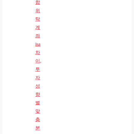
합
위
탁
계
좌
isa
차
이,
투
자
성
향
별
맞
춤
분