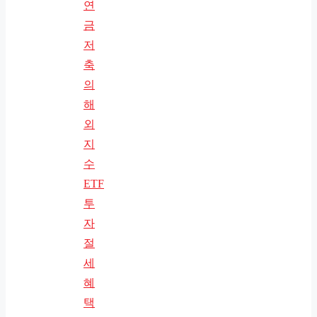
연
금
저
축
의
해
외
지
수
ETF
투
자
절
세
혜
택