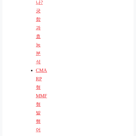
나?
궁
합
과
효
능
분
석
CMA
RP
형
MMF
형
발
행
어