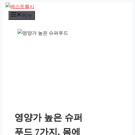
컨
텐
메뉴
츠
로
건
너
뛰
기
영양가 높은 슈퍼
푸드 7가지, 몸에