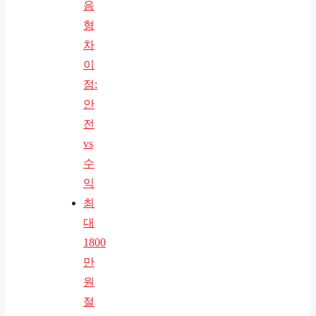
음
형
차
이
점:
안
전
vs
수
익
최
대
1800
만
원
절