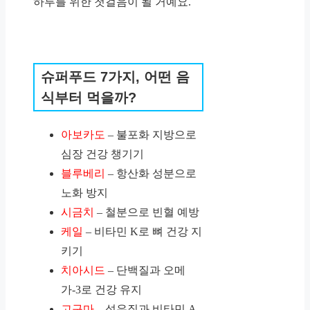
하루를 위한 첫걸음이 될 거예요.
슈퍼푸드 7가지, 어떤 음
식부터 먹을까?
아보카도
– 불포화 지방으로
심장 건강 챙기기
블루베리
– 항산화 성분으로
노화 방지
시금치
– 철분으로 빈혈 예방
케일
– 비타민 K로 뼈 건강 지
키기
치아시드
– 단백질과 오메
가-3로 건강 유지
고구마
– 섬유질과 비타민 A