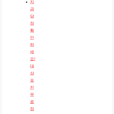
지
금
당
장
확
인
하
세
요!
대
상
포
진
무
료
접