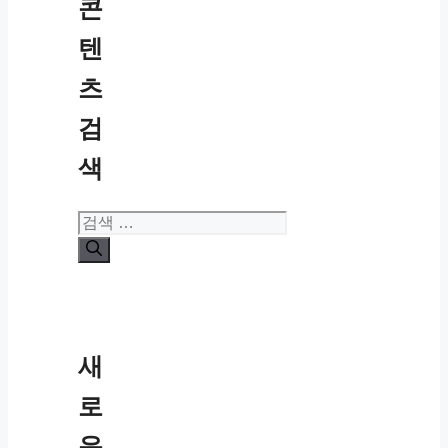
콘
텐
츠
검
색
검
색:
새
로
운