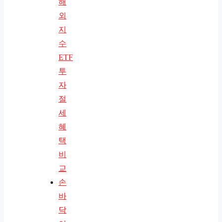
해
외
지
수
ETF
투
자
절
세
혜
택
비
교
손
바
닥