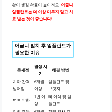
황이 생길 확률이 높아져요.
어금니
임플란트는 더 이상 미루지 말고 치
료 받는 것이 좋습니다!
어금니 발치 후 임플란트가
필요한 이유
발생 시
문제점
해결 방법
기
치아 간격
6개월
임플란트 및
벌어짐
이상
브릿지
1년 이
뼈 이식 및 임
턱뼈 약화
상
플란트
이빨 흔들
6개월
정밀 검사 후