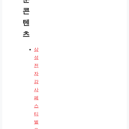
콘
텐
츠
삼
성
전
자
감
사
페
스
티
벌