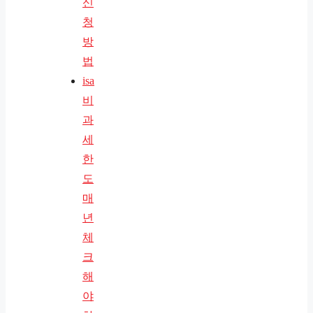
신
청
방
법
isa
비
과
세
한
도
매
년
체
크
해
야