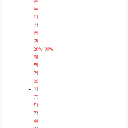
온
누
리
상
품
권
20%~30%
혜
택
정
보
지
금
당
장
확