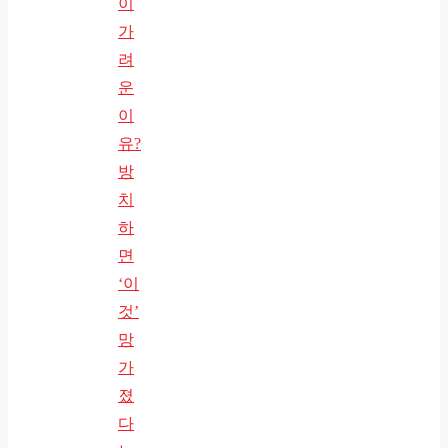
이
가
려
운
이
유?
방
치
하
면
‘이
것’
망
가
졌
다