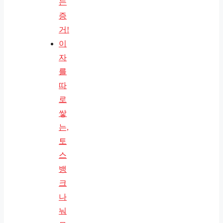
는
증
거!
이
자
를
따
로
쌓
는,
토
스
뱅
크
나
눠