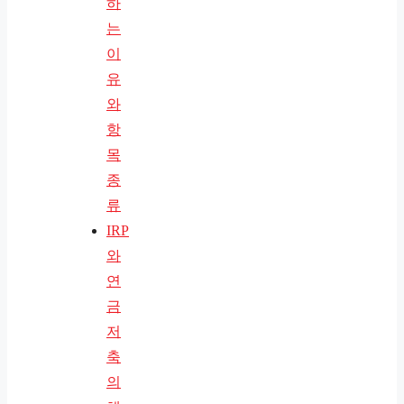
하
는
이
유
와
항
목
종
류
IRP
와
연
금
저
축
의