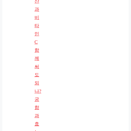
산
과
비
타
민
C
함
께
써
도
되
나?
궁
합
과
효