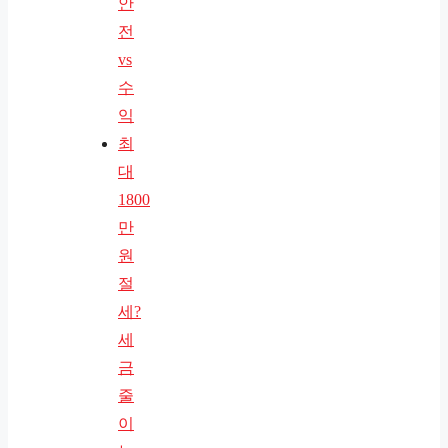
안
전
vs
수
익
최
대
1800
만
원
절
세?
세
금
줄
이