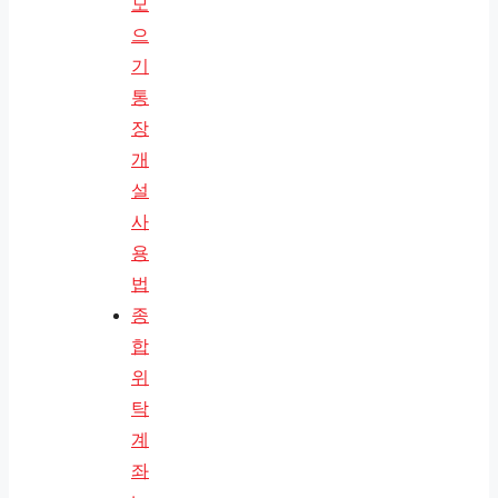
모
으
기
통
장
개
설
사
용
법
종
합
위
탁
계
좌