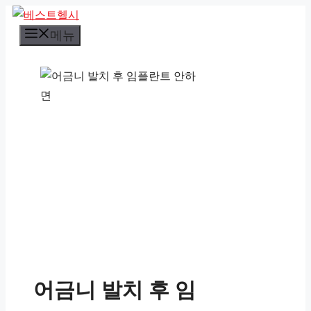
컨
텐
메뉴
츠
로
건
너
뛰
기
어금니 발치 후 임