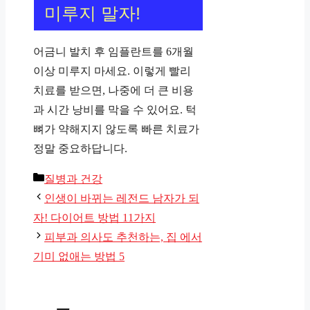
미루지 말자!
어금니 발치 후 임플란트를 6개월
이상 미루지 마세요. 이렇게 빨리
치료를 받으면, 나중에 더 큰 비용
과 시간 낭비를 막을 수 있어요. 턱
뼈가 약해지지 않도록 빠른 치료가
정말 중요하답니다.
카
질병과 건강
테
인생이 바뀌는 레전드 남자가 되
고
자! 다이어트 방법 11가지
리
피부과 의사도 추천하는, 집 에서
기미 없애는 방법 5