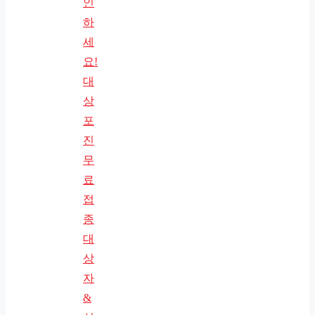
인
하
세
요!
대
상
포
진
무
료
접
종
대
상
자
&