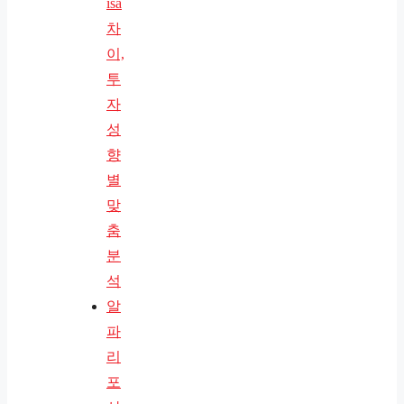
isa
차
이,
투
자
성
향
별
맞
춤
분
석
알
파
리
포