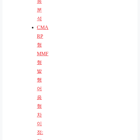
능
분
석
CMA
RP
형
MMF
형
발
행
어
음
형
차
이
점: