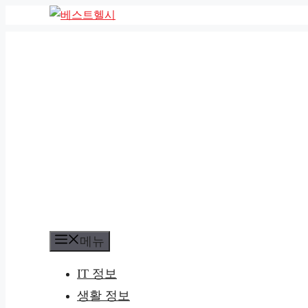
컨
텐
츠
로
건
너
뛰
기
메뉴
IT 정보
생활 정보