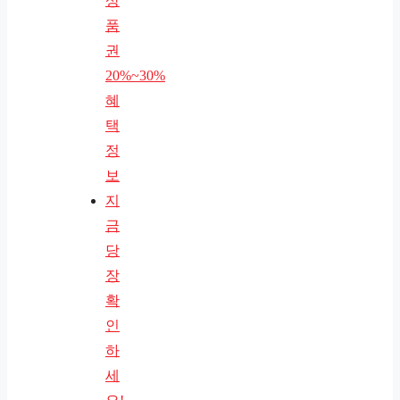
상
품
권
20%~30%
혜
택
정
보
지
금
당
장
확
인
하
세