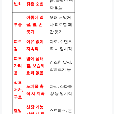
음, 특별한 변
변화
잦은 소변
화 없음
아침에 얼
오래 서있거
부종
굴, 발, 손
나 피로할 때
붓기
만 붓기
피로
이유 없이
과로, 수면부
감
지속적
족 시 일시적
피부
밤에 심해
건조한 날씨,
가려
짐, 보습제
알레르기 등
움
효과 없음
식욕
노폐물 축
과식, 소화불
저하,
적 시 지속
량 등 일시적
구토
신장 기능
혈압
스트레스, 운