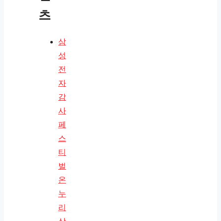
츠
삼
성
전
자
감
사
페
스
티
벌
온
누
리