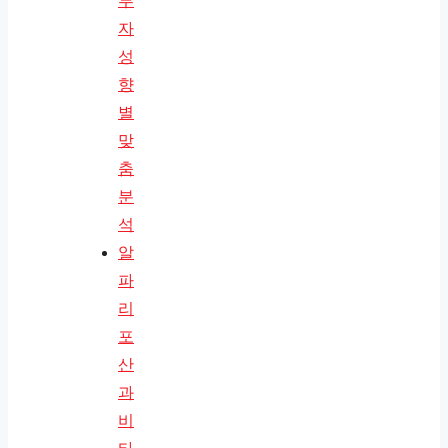
투
자
성
향
별
맞
춤
분
석
알
파
리
포
산
과
비