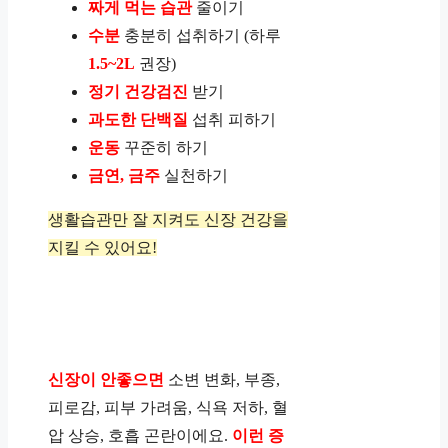
짜게 먹는 습관
줄이기
수분
충분히 섭취하기 (하루
1.5~2L
권장)
정기 건강검진
받기
과도한 단백질
섭취 피하기
운동
꾸준히 하기
금연, 금주
실천하기
생활습관만 잘 지켜도 신장 건강을
지킬 수 있어요!
신장이 안좋으면
소변 변화, 부종,
피로감, 피부 가려움, 식욕 저하, 혈
압 상승, 호흡 곤란이에요.
이런 증