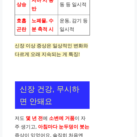
저하 시 동
상승
동 등 일시적
반
호흡
노폐물, 수
운동, 감기 등
곤란
분 축적 시
일시적
신장 이상 증상은 일상적인 변화와
다르게 오래 지속되는 게 특징!
신장 건강, 무시하
면 안돼요
저도
몇 년 전
에
소변에 거품
이 자
주 생기고,
아침마다 눈두덩이 붓는
증상이 있었어요. 솔직히 처음엔