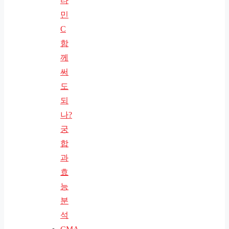
타
민
C
함
께
써
도
되
나?
궁
합
과
효
능
분
석