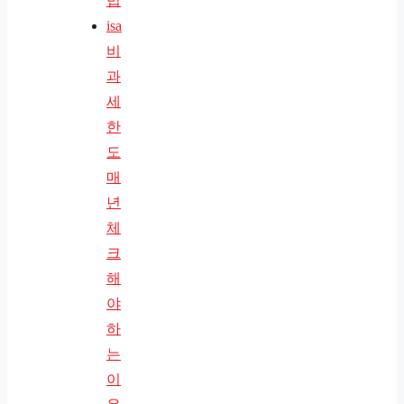
법
isa
비
과
세
한
도
매
년
체
크
해
야
하
는
이