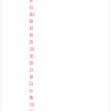
운
이
유?
방
치
하
면
‘이
것’
망
가
졌
다
는
증
거!