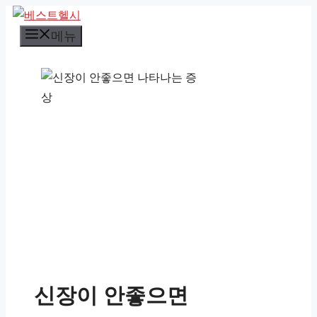
컨
텐
메뉴
츠
로
건
너
뛰
기
신장이 안좋으면