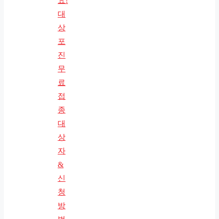
요!
대
상
포
진
무
료
접
종
대
상
자
&
신
청
방