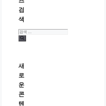
츠
검
색
검
색:
새
로
운
콘
텐