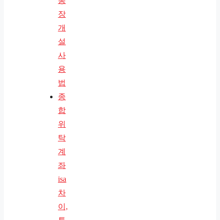
통
장
개
설
사
용
법
종
합
위
탁
계
좌
isa
차
이,