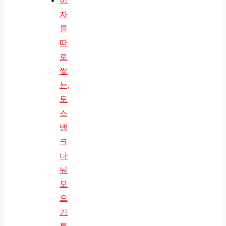
이
자
를
따
로
쌓
는,
토
스
뱅
크
나
눠
모
으
기