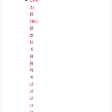
CMA
RP
형
MMF
형
발
행
어
음
형
차
이
점:
안
전
vs