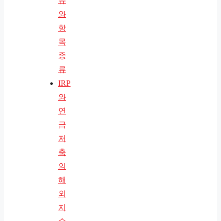
유
와
항
목
종
류
IRP
와
연
금
저
축
의
해
외
지