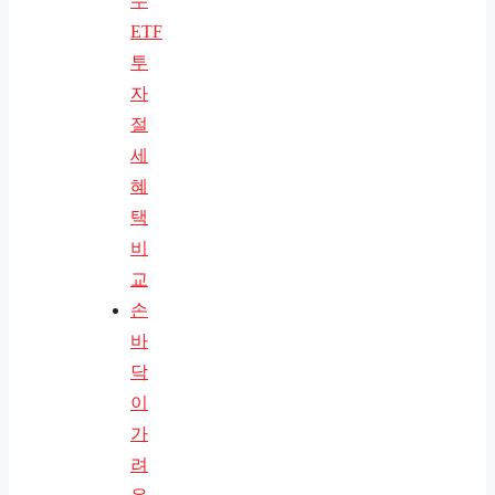
수
ETF
투
자
절
세
혜
택
비
교
손
바
닥
이
가
려