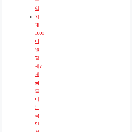
수
익
최
대
1800
만
원
절
세?
세
금
줄
이
는
국
민