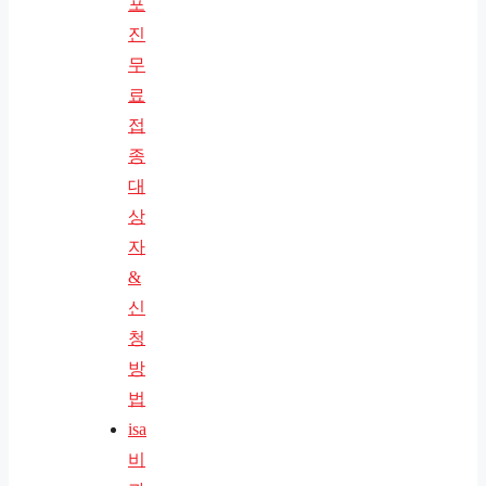
포
진
무
료
접
종
대
상
자
&
신
청
방
법
isa
비