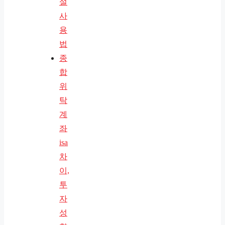
설
사
용
법
종
합
위
탁
계
좌
isa
차
이,
투
자
성