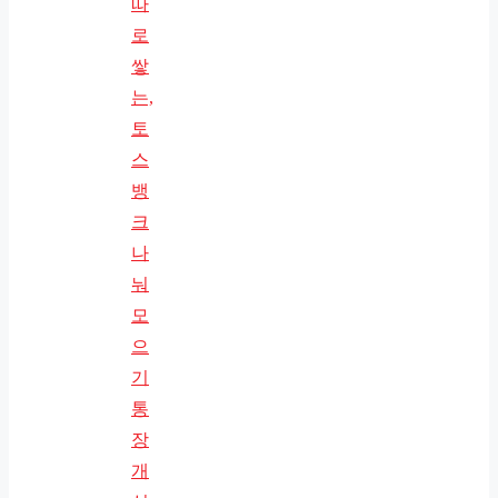
따
로
쌓
는,
토
스
뱅
크
나
눠
모
으
기
통
장
개