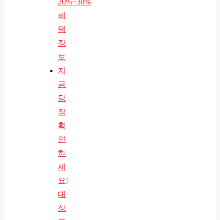
20%~30%
혜
택
정
보
지
금
당
장
확
인
하
세
요!
대
상