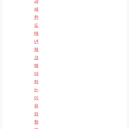
과
세
한
도
매
년
체
크
해
야
하
는
이
유
와
항