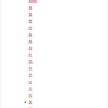
MMF
형
발
행
어
음
형
차
이
점:
안
전
vs
수
익
최