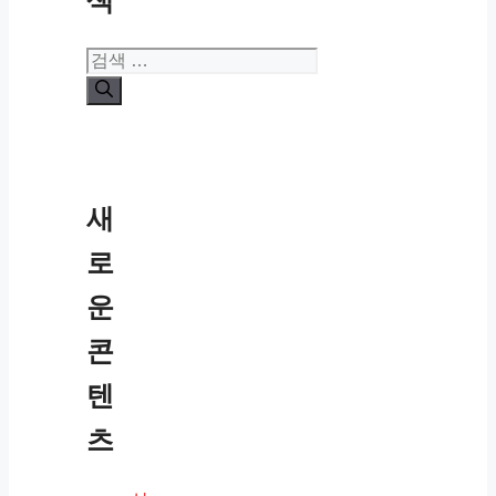
검
색:
새
로
운
콘
텐
츠