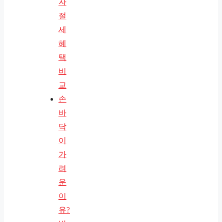
자
절
세
혜
택
비
교
손
바
닥
이
가
려
운
이
유?