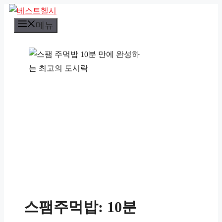
컨
텐
메뉴
츠
로
건
너
뛰
기
스팸주먹밥: 10분