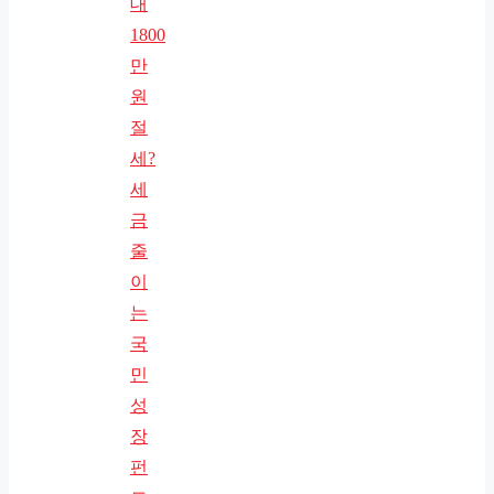
대
1800
만
원
절
세?
세
금
줄
이
는
국
민
성
장
펀