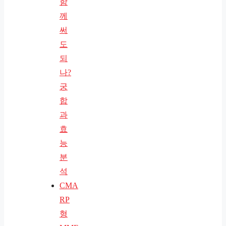
함
께
써
도
되
나?
궁
합
과
효
능
분
석
CMA
RP
형