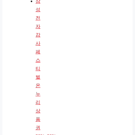
삼
성
전
자
감
사
페
스
티
벌
온
누
리
상
품
권