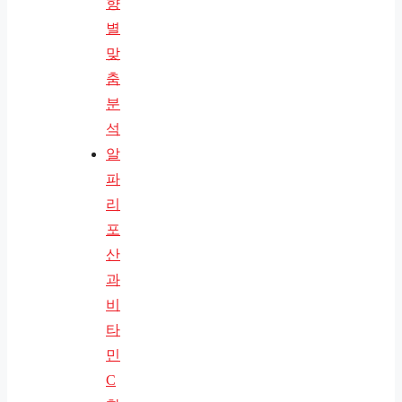
향
별
맞
춤
분
석
알
파
리
포
산
과
비
타
민
C