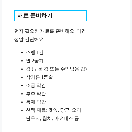
재료 준비하기
먼저 필요한 재료를 준비해요. 이건
정말 간단해요.
스팸 1캔
밥 2공기
김 (구운 김 또는 주먹밥용 김)
참기름 1큰술
소금 약간
후추 약간
통깨 약간
선택 재료: 깻잎, 당근, 오이,
단무지, 참치, 마요네즈 등