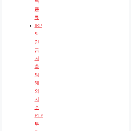
목
종
류
IRP
와
연
금
저
축
의
해
외
지
수
ETF
투