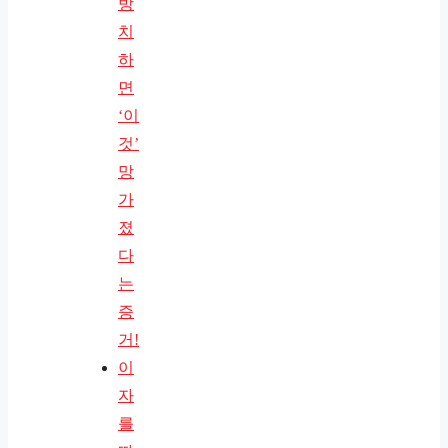
방
치
하
면
‘이
것’
망
가
졌
다
는
증
거!
이
자
를