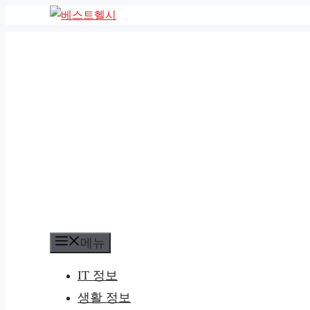
컨
텐
츠
로
건
너
뛰
기
메뉴
IT 정보
생활 정보