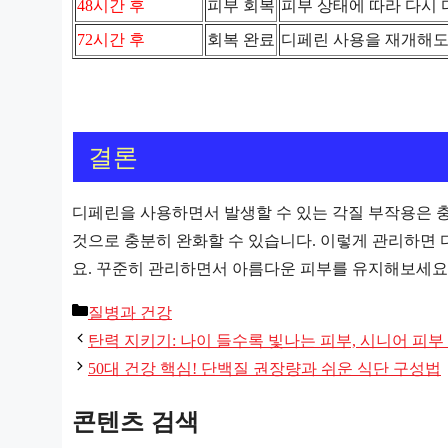
48시간 후
피부 회복
피부 상태에 따라 다시 
72시간 후
회복 완료
디페린 사용을 재개해도
결론
디페린을 사용하면서 발생할 수 있는 각질 부작용은 충
것으로 충분히 완화할 수 있습니다. 이렇게 관리하면
요. 꾸준히 관리하면서 아름다운 피부를 유지해보세요
카
질병과 건강
테
탄력 지키기: 나이 들수록 빛나는 피부, 시니어 피부
고
50대 건강 핵심! 단백질 권장량과 쉬운 식단 구성법
리
콘텐츠 검색