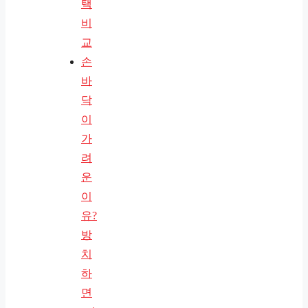
택
비
교
손
바
닥
이
가
려
운
이
유?
방
치
하
면