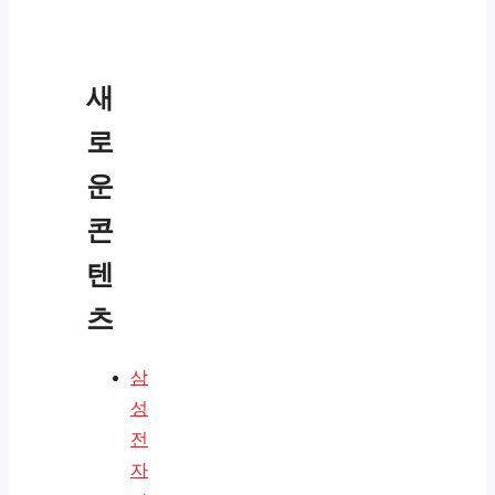
새
로
운
콘
텐
츠
삼
성
전
자