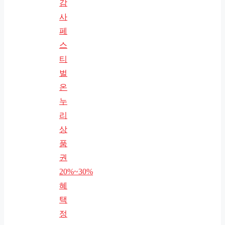
감
사
페
스
티
벌
온
누
리
상
품
권
20%~30%
혜
택
정