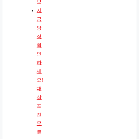
보
지
금
당
장
확
인
하
세
요!
대
상
포
진
무
료