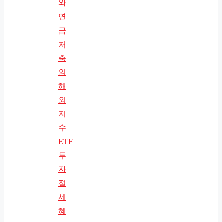
와
연
금
저
축
의
해
외
지
수
ETF
투
자
절
세
혜