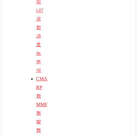
되
나?
궁
합
과
효
능
분
석
CMA
RP
형
MMF
형
발
행