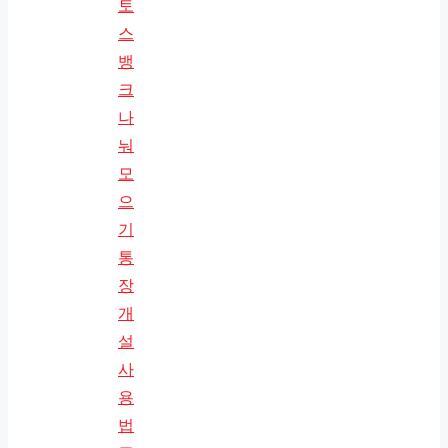
토
스
뱅
크
나
눠
모
으
기
통
장
개
설
사
용
법