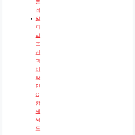
분
석
알
파
리
포
산
과
비
타
민
C
함
께
써
도