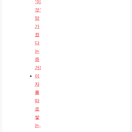
‘이
것’
망
가
졌
다
는
증
거!
이
자
를
따
로
쌓
는,