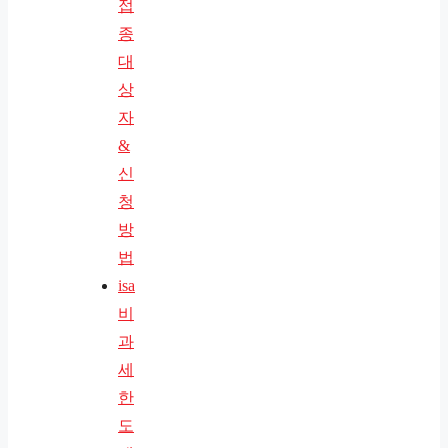
접
종
대
상
자
&
신
청
방
법
isa
비
과
세
한
도