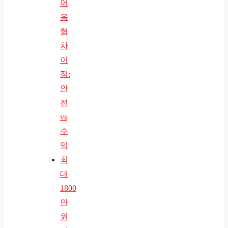
어
음
형
차
이
점:
안
전
vs
수
익
최
대
1800
만
원