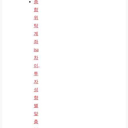
종
합
위
탁
계
좌
isa
차
이,
투
자
성
향
별
맞
춤