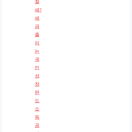
절
세?
세
금
줄
이
는
국
민
성
장
펀
드
소
득
공