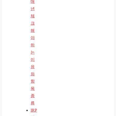
매
년
체
크
해
야
하
는
이
유
와
항
목
종
류
IRP