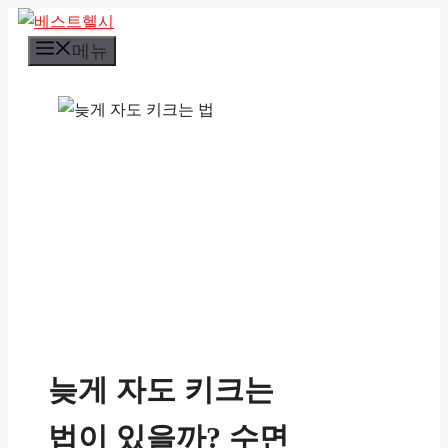
컨
텐
메뉴
츠
로
건
너
뛰
기
늦게 자도 키크는
법이 있을까? 수면