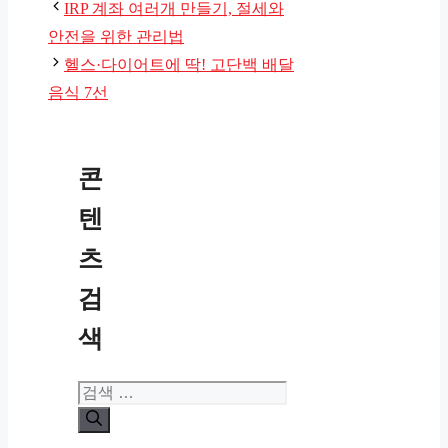
테
IRP 계좌 여러개 만들기, 절세와
고
안전을 위한 관리법
리
헬스·다이어트에 딱! 고단백 배달
음식 7선
콘
텐
츠
검
색
검
색: