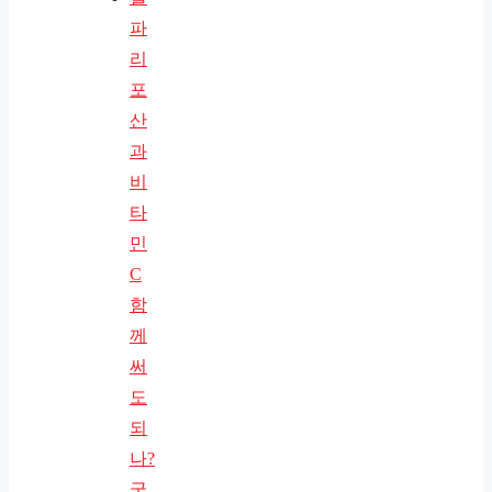
파
리
포
산
과
비
타
민
C
함
께
써
도
되
나?
궁