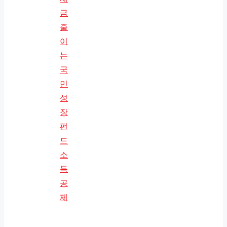
금
줄
이
는
국
민
성
장
펀
드
소
득
공
제