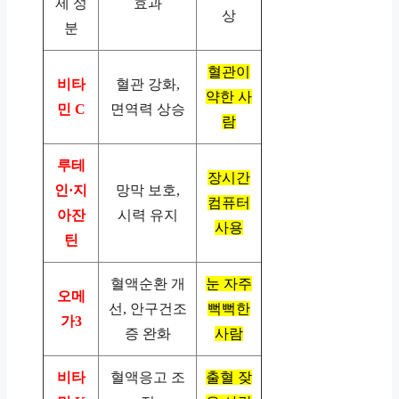
제 성
효과
상
분
혈관이
비타
혈관 강화,
약한 사
민 C
면역력 상승
람
루테
장시간
인·지
망막 보호,
컴퓨터
아잔
시력 유지
사용
틴
혈액순환 개
눈 자주
오메
선, 안구건조
뻑뻑한
가3
증 완화
사람
비타
혈액응고 조
출혈 잦