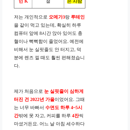
민 K
절
은 사람
저는 개인적으로
오메가3
랑
루테인
을 같이 먹고 있는데, 확실히 하루
컴퓨터 앞에 8시간 앉아 있어도 충
혈이나 뻑뻑함이 줄었어요. 예전에
비해서 눈 실핏줄도 안 터지고, 덕
분에 렌즈 낄 때도 훨씬 편해졌습니
다.
제가 처음으로
눈 실핏줄이 심하게
터진 건 2022년 가을
이었어요. 그때
는 너무 바빠서
수면도 하루 4~5시
간
밖에 못 자고, 커피를 하루
4잔
씩
마셨거든요. 어느 날 아침 세수하다