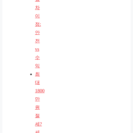
차
이
점:
안
전
vs
수
익
최
대
1800
만
원
절
세?
세