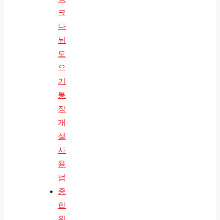
크
나
눠
모
으
기
통
장
개
설
사
용
법
종
합
위