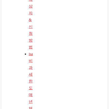
상
자
&
신
청
방
법
isa
비
과
세
한
도
매
년
체