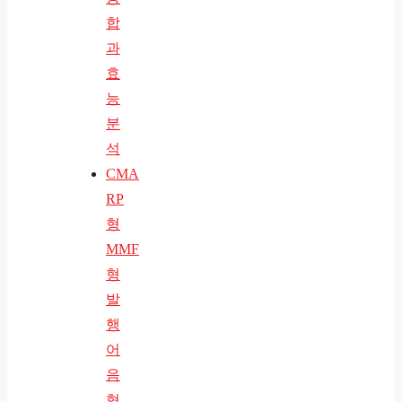
합
과
효
능
분
석
CMA
RP
형
MMF
형
발
행
어
음
형