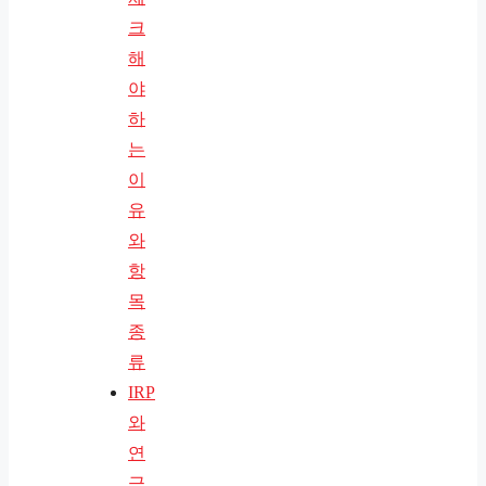
크
해
야
하
는
이
유
와
항
목
종
류
IRP
와
연
금