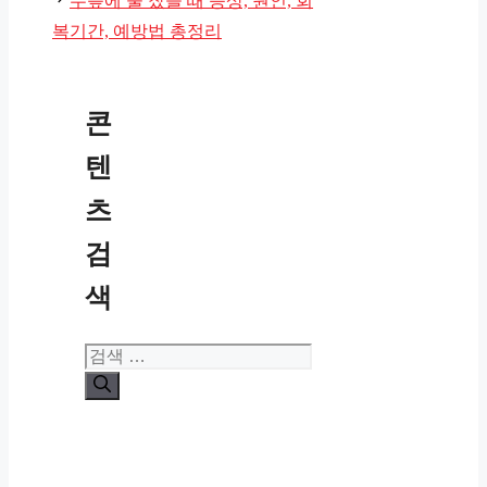
무릎에 물 찼을 때 증상, 원인, 회
복기간, 예방법 총정리
콘
텐
츠
검
색
검
색: