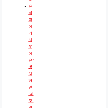
손
바
닥
이
가
려
운
이
유?
방
치
하
면
‘이
것’
망