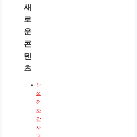
새
로
운
콘
텐
츠
삼
성
전
자
감
사
페