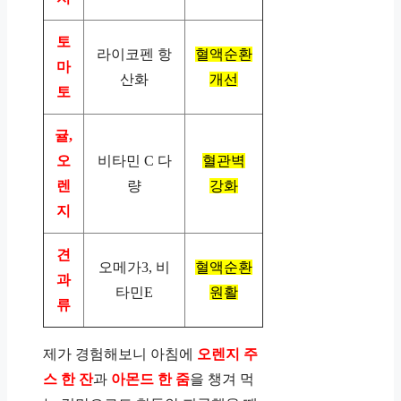
토
라이코펜 항
혈액순환
마
산화
개선
토
귤,
오
비타민 C 다
혈관벽
렌
량
강화
지
견
오메가3, 비
혈액순환
과
타민E
원활
류
제가 경험해보니 아침에
오렌지 주
스 한 잔
과
아몬드 한 줌
을 챙겨 먹