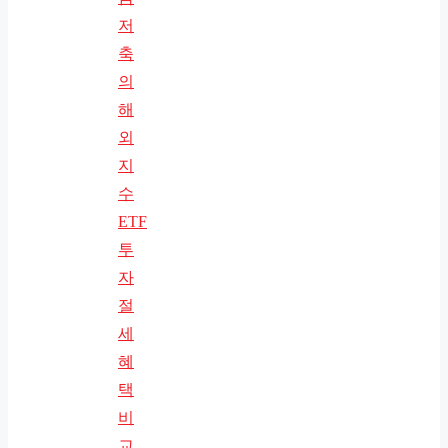
저
축
의
해
외
지
수
ETF
투
자
절
세
혜
택
비
교