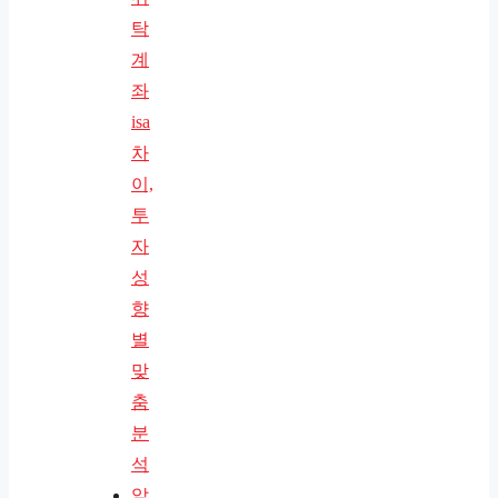
탁
계
좌
isa
차
이,
투
자
성
향
별
맞
춤
분
석
알