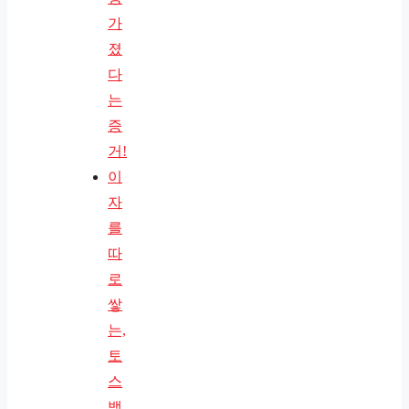
가
졌
다
는
증
거!
이
자
를
따
로
쌓
는,
토
스
뱅