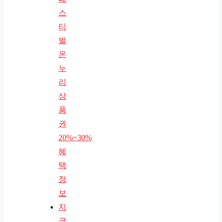
스
티
벌
온
누
리
상
품
권
20%~30%
혜
택
정
보
지
금