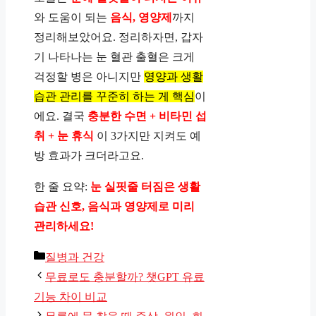
와 도움이 되는
음식, 영양제
까지
정리해보았어요. 정리하자면, 갑자
기 나타나는 눈 혈관 출혈은 크게
걱정할 병은 아니지만
영양과 생활
습관 관리를 꾸준히 하는 게 핵심
이
에요. 결국
충분한 수면 + 비타민 섭
취 + 눈 휴식
이 3가지만 지켜도 예
방 효과가 크더라고요.
한 줄 요약:
눈 실핏줄 터짐은 생활
습관 신호, 음식과 영양제로 미리
관리하세요!
카
질병과 건강
테
무료로도 충분할까? 챗GPT 유료
고
기능 차이 비교
리