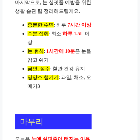
마지막으로, 눈 실핏줄 예방을 위한
생활 습관 팁 정리해드릴게요.
충분한 수면
: 하루
7시간 이상
수분 섭취
: 최소
하루 1.5L
이
상
눈 휴식
:
1시간에 10분
은 눈을
감고 쉬기
금연, 절주
: 혈관 건강 유지
영양소 챙기기
: 과일, 채소, 오
메가3
마무리
오늘은
눈에 실핏줄이 터지는 이유