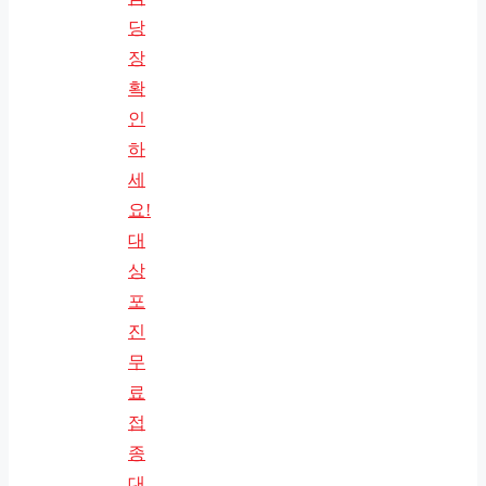
당
장
확
인
하
세
요!
대
상
포
진
무
료
접
종
대