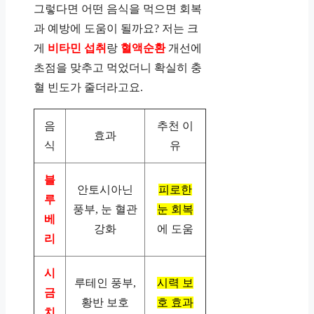
그렇다면 어떤 음식을 먹으면 회복
과 예방에 도움이 될까요? 저는 크
게
비타민 섭취
랑
혈액순환
개선에
초점을 맞추고 먹었더니 확실히 충
혈 빈도가 줄더라고요.
음
추천 이
효과
식
유
블
안토시아닌
피로한
루
풍부, 눈 혈관
눈 회복
베
강화
에 도움
리
시
루테인 풍부,
시력 보
금
황반 보호
호 효과
치