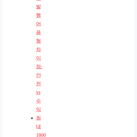
발
행
어
음
형
차
이
점:
안
전
vs
수
익
최
대
1800