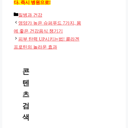
다. 즉시 병원으로!
카
질병과 건강
테
영양가 높은 슈퍼푸드 7가지, 몸
고
에 좋은 건강음식 챙기기
리
피부 탄력 UP시키는법! 콜라겐
프로틴의 놀라운 효과
콘
텐
츠
검
색