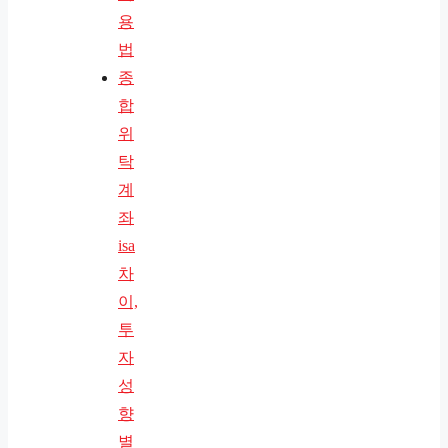
용
법
종
합
위
탁
계
좌
isa
차
이,
투
자
성
향
별