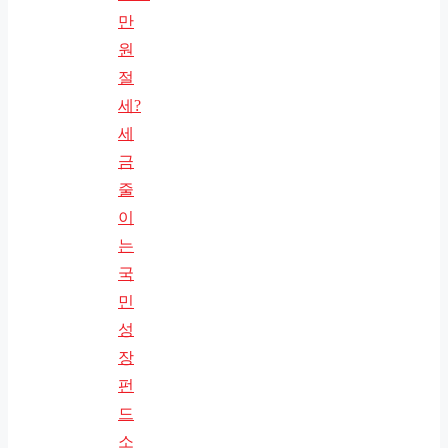
만
원
절
세?
세
금
줄
이
는
국
민
성
장
펀
드
소