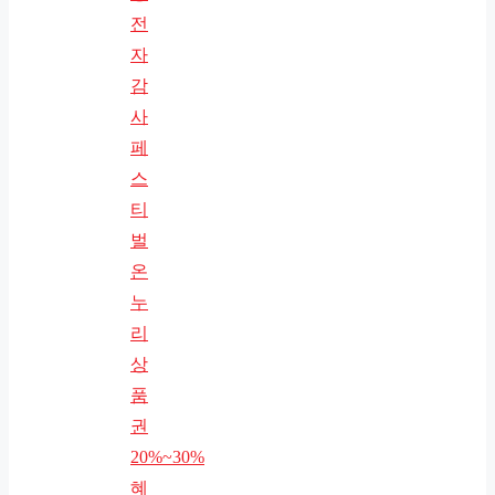
전
자
감
사
페
스
티
벌
온
누
리
상
품
권
20%~30%
혜