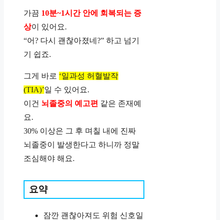
가끔
10분~1시간 안에 회복되는 증
상
이 있어요.
“어? 다시 괜찮아졌네?” 하고 넘기
기 쉽죠.
그게 바로
‘일과성 허혈발작
(TIA)’
일 수 있어요.
이건
뇌졸중의 예고편
같은 존재예
요.
30% 이상은 그 후 며칠 내에 진짜
뇌졸중이 발생한다고 하니까 정말
조심해야 해요.
요약
잠깐 괜찮아져도 위험 신호일