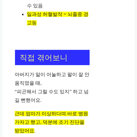
수 있음
일과성 허혈발작 = 뇌졸중 경
고등
직접 겪어보니
아버지가 말이 어눌하고 팔이 잘 안
움직였을 때,
“피곤해서 그럴 수도 있지” 하고 넘
길 뻔했어요.
근데 엄마가 이상하다며 바로 병원
가자고 했고, 덕분에 조기 진단을
받았어요
.