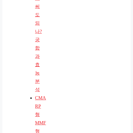
써
도
되
나?
궁
합
과
효
능
분
석
CMA
RP
형
MMF
형