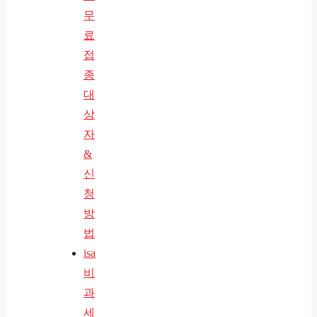
무
료
접
종
대
상
자
&
신
청
방
법
isa
비
과
세