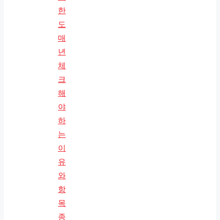
한
도
매
년
체
크
해
야
하
는
이
유
와
항
목
종