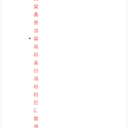
맞
춤
분
석
알
파
리
포
산
과
비
타
민
C
함
께