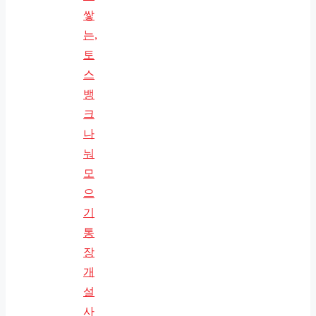
쌓
는,
토
스
뱅
크
나
눠
모
으
기
통
장
개
설
사