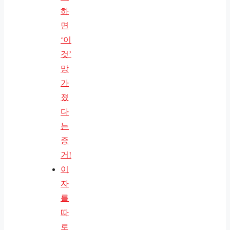
하
면
‘이
것’
망
가
졌
다
는
증
거!
이
자
를
따
로