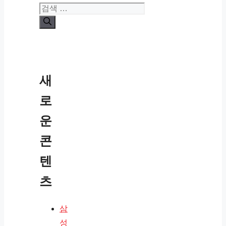
검
색:
새
로
운
콘
텐
츠
삼
성