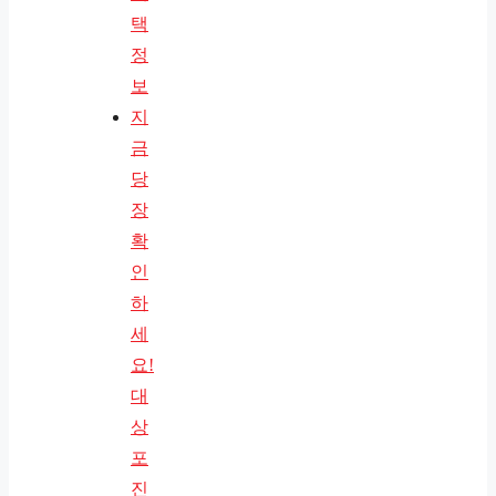
택
정
보
지
금
당
장
확
인
하
세
요!
대
상
포
진