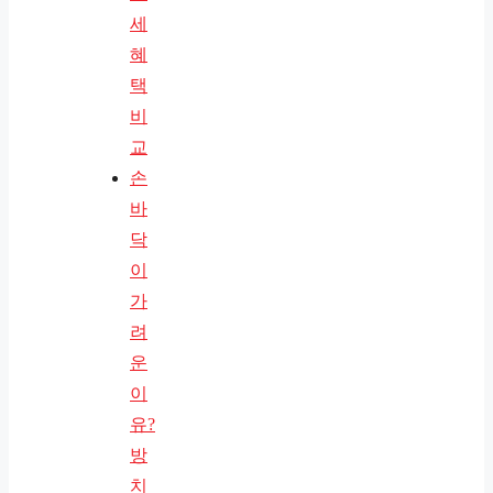
세
혜
택
비
교
손
바
닥
이
가
려
운
이
유?
방
치