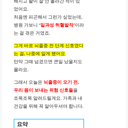
해지고 팔이 잘 안 올라간 적이 있
었어요.
처음엔 피곤해서 그런가 싶었는데,
병원 가보니
‘일과성 허혈발작’
이라
는 걸 겪은 거였죠.
그게 바로 뇌졸중 전 단계 신호였다
는 걸, 나중에 알게 됐어요
.
만약 그때 넘겼으면 큰일 났을지도
몰라요.
그래서 오늘은
뇌졸중이 오기 전,
우리 몸이 보내는 위험 신호들
을
조목조목 알려드릴게요. 가족과 내
건강을 위해 꼭 알아두셔야 합니다.
요약