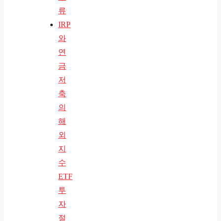
류
IRP
와
연
금
저
축
의
해
외
지
수
ETF
투
자
절