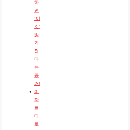
하
면
‘이
것’
망
가
졌
다
는
증
거!
이
자
를
따
로