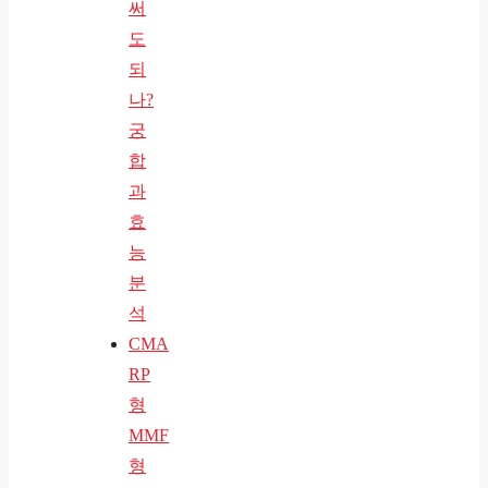
써
도
되
나?
궁
합
과
효
능
분
석
CMA
RP
형
MMF
형