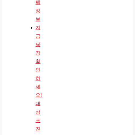
택
정
보
지
금
당
장
확
인
하
세
요!
대
상
포
진