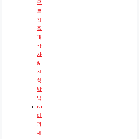
무
료
접
종
대
상
자
&
신
청
방
법
isa
비
과
세