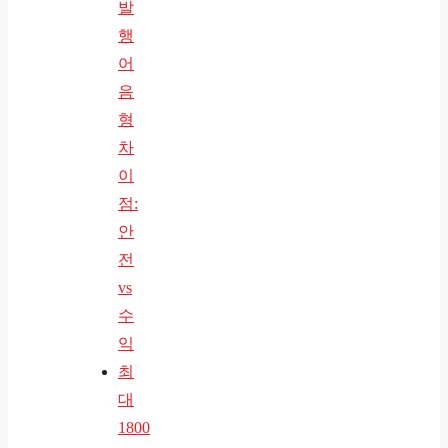
발
행
어
음
형
차
이
점:
안
전
vs
수
익
최
대
1800