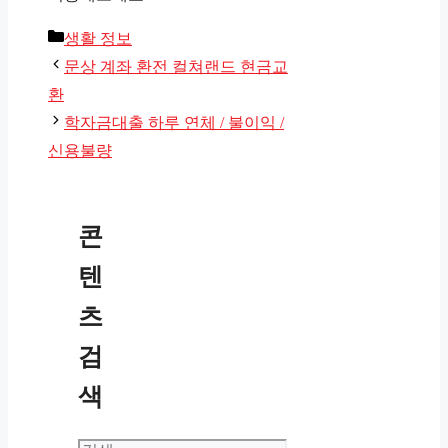
카
생활 정보
테
문상 계좌 환전 컬쳐랜드 현금교
고
환
리
학자금대출 하루 연체 / 불이익 /
신용불량
콘
텐
츠
검
색