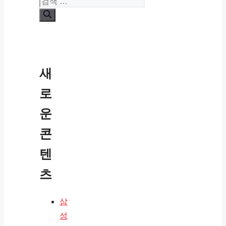
검
색:
새
로
운
콘
텐
츠
삼
성