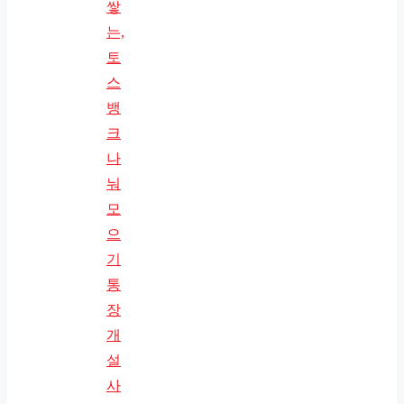
쌓
는,
토
스
뱅
크
나
눠
모
으
기
통
장
개
설
사