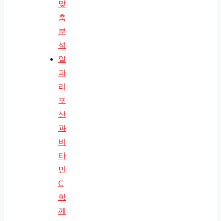
맞
춤
분
석
알
파
리
포
산
과
비
타
민
C
함
께