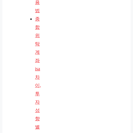
용
법
종
합
위
탁
계
좌
isa
차
이,
투
자
성
향
별