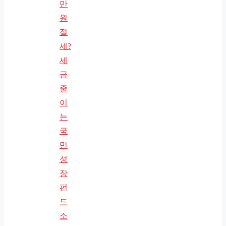
만
원
절
세?
세
금
줄
이
는
국
민
성
장
펀
드
소