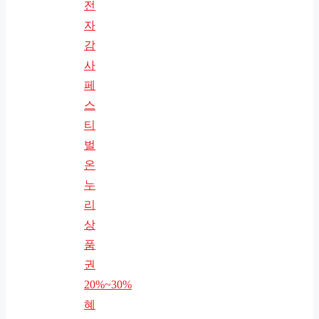
전
자
감
사
페
스
티
벌
온
누
리
상
품
권
20%~30%
혜