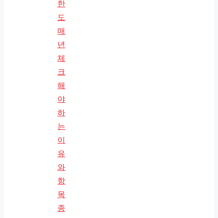
한
도
매
년
체
크
해
야
하
는
이
유
와
항
목
종