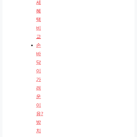
세
혜
택
비
교
손
바
닥
이
가
려
운
이
유?
방
치