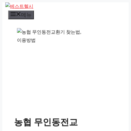
컨
텐
메뉴
츠
로
건
너
뛰
기
농협 무인동전교