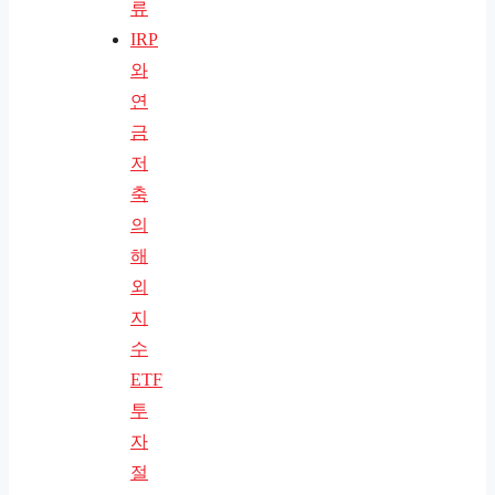
류
IRP
와
연
금
저
축
의
해
외
지
수
ETF
투
자
절