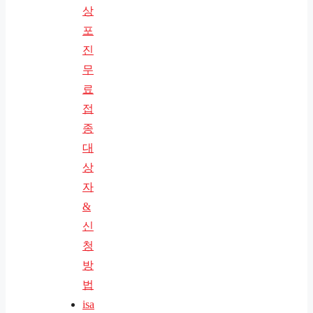
상
포
진
무
료
접
종
대
상
자
&
신
청
방
법
isa