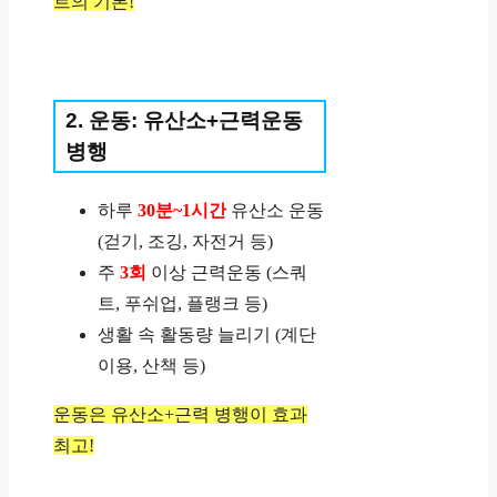
트의 기본!
2. 운동: 유산소+근력운동
병행
하루
30분~1시간
유산소 운동
(걷기, 조깅, 자전거 등)
주
3회
이상 근력운동 (스쿼
트, 푸쉬업, 플랭크 등)
생활 속 활동량 늘리기 (계단
이용, 산책 등)
운동은 유산소+근력 병행이 효과
최고!