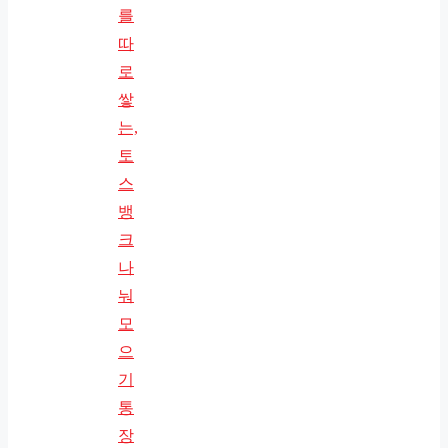
를
따
로
쌓
는,
토
스
뱅
크
나
눠
모
으
기
통
장