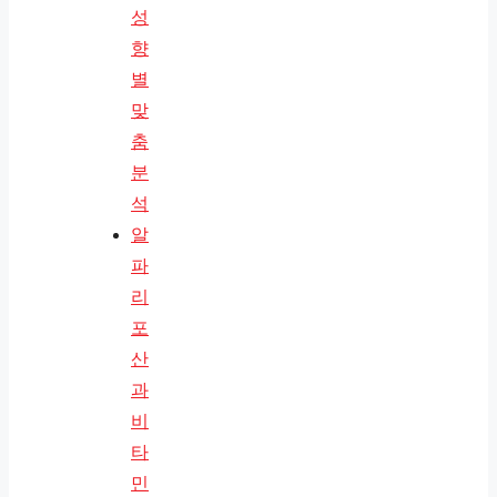
성
향
별
맞
춤
분
석
알
파
리
포
산
과
비
타
민