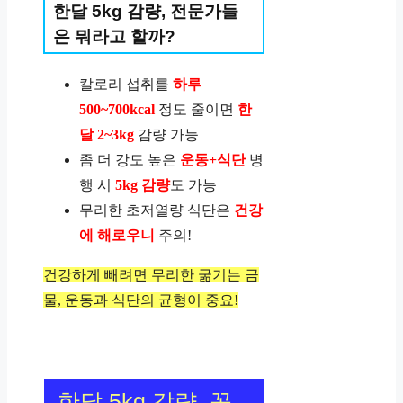
한달 5kg 감량, 전문가들
은 뭐라고 할까?
칼로리 섭취를
하루
500~700kcal
정도 줄이면
한
달 2~3kg
감량 가능
좀 더 강도 높은
운동+식단
병
행 시
5kg 감량
도 가능
무리한 초저열량 식단은
건강
에 해로우니
주의!
건강하게 빼려면 무리한 굶기는 금
물, 운동과 식단의 균형이 중요!
한달 5kg 감량, 꼭