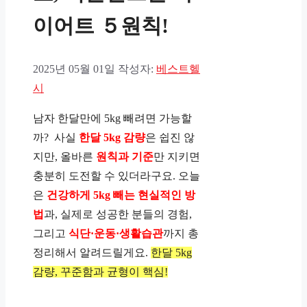
이어트 ５원칙!
2025년 05월 01일
작성자:
베스트헬
시
남자 한달만에 5kg 빼려면 가능할
까? 사실
한달 5kg 감량
은 쉽진 않
지만, 올바른
원칙과 기준
만 지키면
충분히 도전할 수 있더라구요. 오늘
은
건강하게 5kg 빼는 현실적인 방
법
과, 실제로 성공한 분들의 경험,
그리고
식단·운동·생활습관
까지 총
정리해서 알려드릴게요.
한달 5kg
감량, 꾸준함과 균형이 핵심!