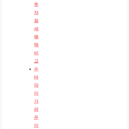
투
자
절
세
혜
택
비
교
손
바
닥
이
가
려
운
이