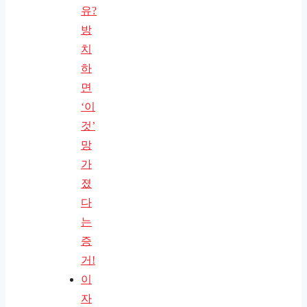
유?
방
치
하
면
‘이
것’
망
가
졌
다
는
증
거!
이
자