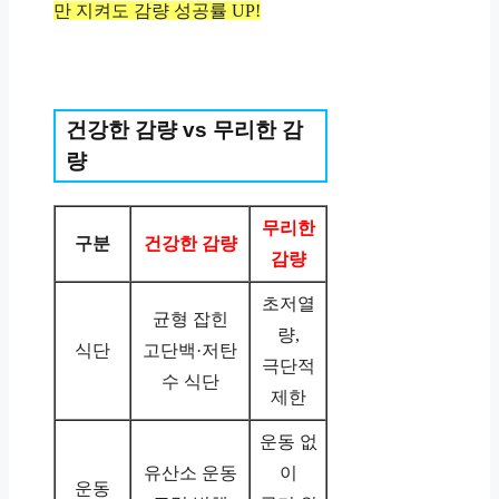
만 지켜도 감량 성공률 UP!
건강한 감량 vs 무리한 감
량
무리한
구분
건강한 감량
감량
초저열
균형 잡힌
량,
식단
고단백·저탄
극단적
수 식단
제한
운동 없
유산소 운동
이
운동