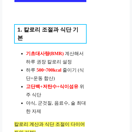
1. 칼로리 조절과 식단 기
본
기초대사량(BMR)
계산해서
하루 권장 칼로리 설정
하루
500~700kcal
줄이기 (식
단+운동 합산)
고단백+저탄수+식이섬유
위
주 식단
야식, 군것질, 음료수, 술 최대
한 자제
칼로리 계산과 식단 조절이 다이어