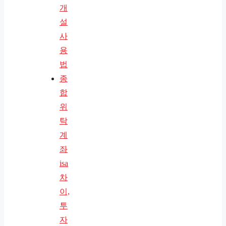
개
설
사
용
법
종
합
위
탁
계
좌
isa
차
이,
투
자