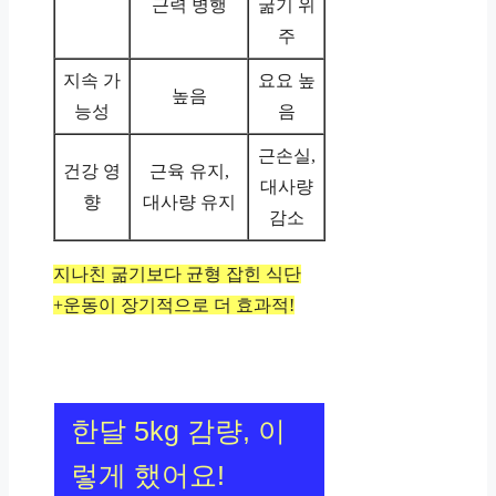
근력 병행
굶기 위
주
지속 가
요요 높
높음
능성
음
근손실,
건강 영
근육 유지,
대사량
향
대사량 유지
감소
지나친 굶기보다 균형 잡힌 식단
+운동이 장기적으로 더 효과적!
한달 5kg 감량, 이
렇게 했어요!