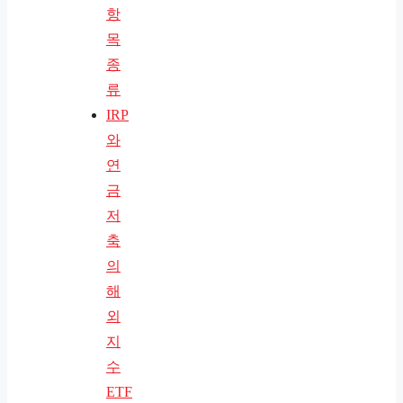
항
목
종
류
IRP
와
연
금
저
축
의
해
외
지
수
ETF