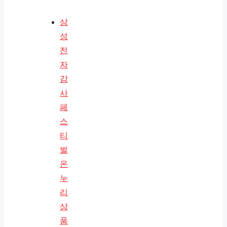
삼
성
전
자
감
사
페
스
티
벌
온
누
리
상
품