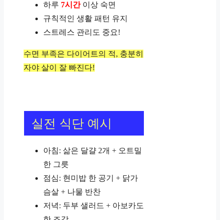
하루
7시간
이상 숙면
규칙적인 생활 패턴 유지
스트레스 관리도 중요!
수면 부족은 다이어트의 적, 충분히
자야 살이 잘 빠진다!
실전 식단 예시
아침: 삶은 달걀 2개 + 오트밀
한 그릇
점심: 현미밥 한 공기 + 닭가
슴살 + 나물 반찬
저녁: 두부 샐러드 + 아보카도
한 조각