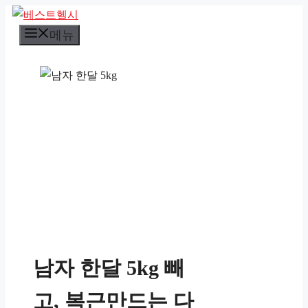
컨
텐
메뉴
츠
로
건
너
뛰
기
남자 한달 5kg 빼
고, 복근만드는 다