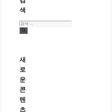
검
색
검
색:
새
로
운
콘
텐
츠