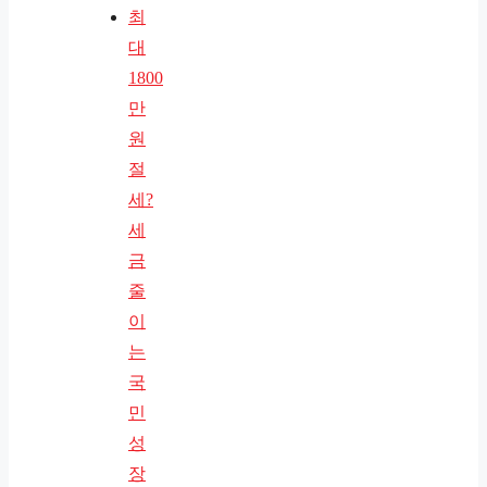
최
대
1800
만
원
절
세?
세
금
줄
이
는
국
민
성
장