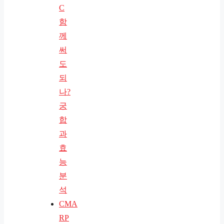
C
함
께
써
도
되
나?
궁
합
과
효
능
분
석
CMA
RP