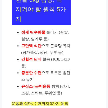
지켜야 할 원칙 5가
지
정제 탄수화물
줄이기 (흰쌀,
설탕, 밀가루 등)
고단백 식단
으로 근육량 유지
(닭가슴살, 생선, 두부 등)
간헐적 단식
활용 (16:8, 14:10
등)
충분한 수면
으로 호르몬 밸런
스 유지
유산소+근력운동
병행 (걷기,
조깅, 스쿼트, 푸쉬업 등)
운동과 식단, 수면까지 5가지 원칙