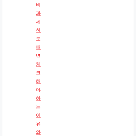
비
과
세
한
도
매
년
체
크
해
야
하
는
이
유
와