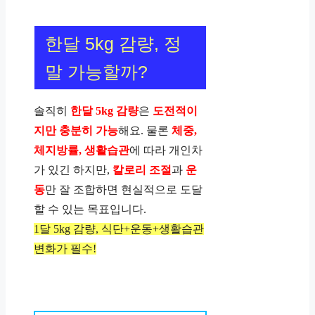
한달 5kg 감량, 정
말 가능할까?
솔직히
한달 5kg 감량
은
도전적이
지만 충분히 가능
해요. 물론
체중,
체지방률, 생활습관
에 따라 개인차
가 있긴 하지만,
칼로리 조절
과
운
동
만 잘 조합하면 현실적으로 도달
할 수 있는 목표입니다.
1달 5kg 감량, 식단+운동+생활습관
변화가 필수!