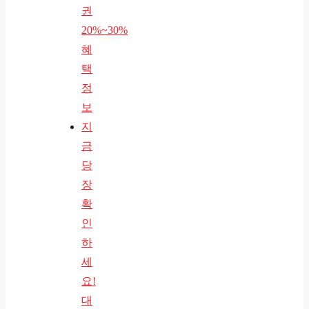
권
20%~30%
혜
택
정
보
지
금
당
장
확
인
하
세
요!
대