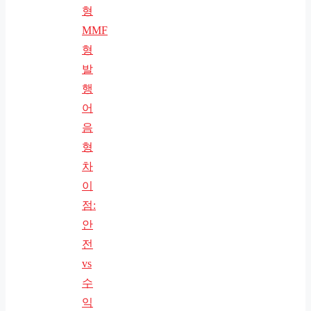
형
MMF
형
발
행
어
음
형
차
이
점:
안
전
vs
수
익