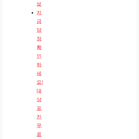
보
지
금
당
장
확
인
하
세
요!
대
상
포
진
무
료