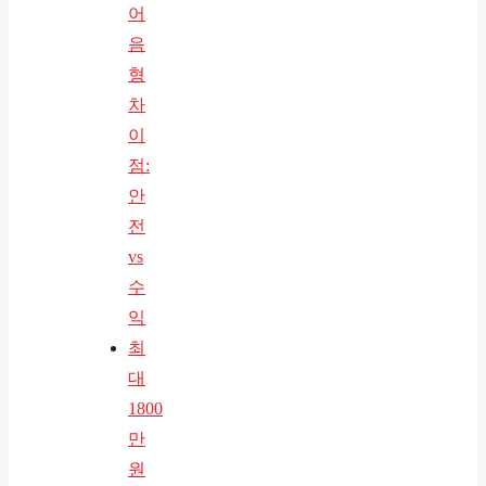
어
음
형
차
이
점:
안
전
vs
수
익
최
대
1800
만
원