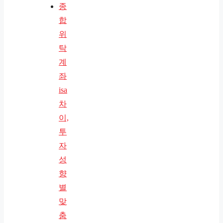
종
합
위
탁
계
좌
isa
차
이,
투
자
성
향
별
맞
춤