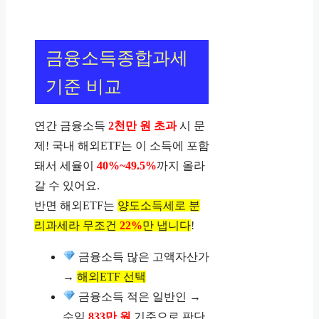
금융소득종합과세
기준 비교
연간 금융소득
2천만 원 초과
시 문
제! 국내 해외ETF는 이 소득에 포함
돼서 세율이
40%~49.5%
까지 올라
갈 수 있어요.
반면 해외ETF는
양도소득세로 분
리과세라 무조건
22%
만 냅니다
!
금융소득 많은 고액자산가
→
해외ETF 선택
금융소득 적은 일반인 →
수익
833만 원
기준으로 판단