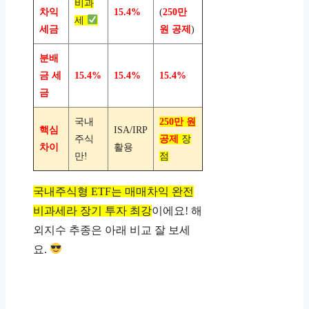
비과
차익
15.4%
(
250만
세
세금
원 공제
)
분배
금 세
15.4%
15.4%
15.4%
금
국내
250만 원
핵심
ISA/IRP
주식
공제
장
차이
활용
만!
점
국내주식형 ETF는 매매차익 완전
비과세라 장기 투자 최강
이에요! 해
외지수 추종은 아래 비교 잘 보세
요.