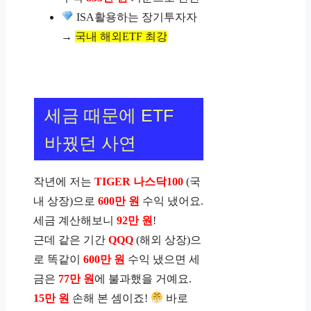
ISA활용하는 장기투자자
→
국내 해외ETF 최강
세금 때문에 ETF
바꿨던 사연
작년에 저는
TIGER 나스닥100
(국
내 상장)으로
600만 원
수익 냈어요.
세금 계산해보니
92만 원
!
근데 같은 기간
QQQ
(해외 상장)으
로 똑같이
600만 원
수익 냈으면 세
금은
77만 원
에 불과했을 거예요.
15만 원
손해 본 셈이죠!
바로