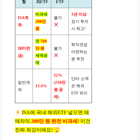
형
외ETF
ETF
비과세
3년 이상
ISA계
불가
200만
장기 투자
좌
원
시 최고!
연
700
퇴직연금
IRP(연
만 원
불가
마련하는
금)
세액공
분 추천
제
22%
단타·소액
일반계
(
250만
15.4%
은 해외
좌
원 공
ETF 유리
제
)
ISA에 국내 해외ETF 넣으면 매
매차익
200만 원 완전 비과세
! 이건
진짜 최강이에요!