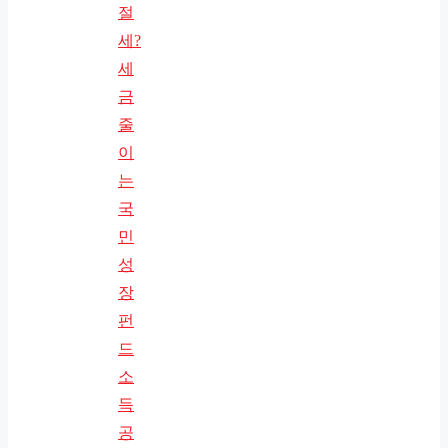
절
세?
세
금
줄
이
는
국
민
성
장
펀
드
소
득
공