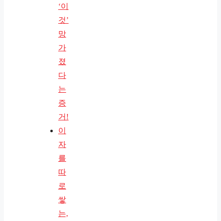
‘이
것’
망
가
졌
다
는
증
거!
이
자
를
따
로
쌓
는,