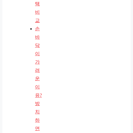
택
비
교
손
바
닥
이
가
려
운
이
유?
방
치
하
면