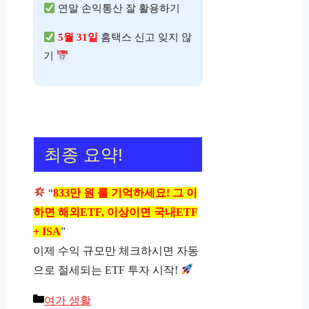
연말 손익통산 잘 활용하기
5월 31일
홈택스 신고 잊지 않
기
최종 요약!
“
833만 원 룰 기억하세요! 그 이
하면 해외ETF, 이상이면 국내ETF
+ ISA
”
이제 수익 규모만 체크하시면 자동
으로 절세되는 ETF 투자 시작!
카
여가 생활