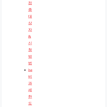
접
종
대
상
자
&
신
청
방
법
isa
비
과
세
한
도