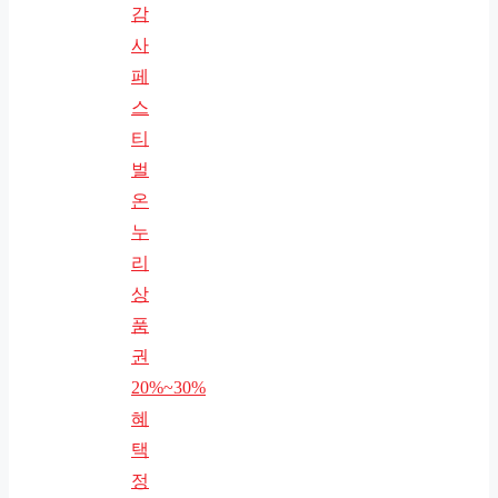
감
사
페
스
티
벌
온
누
리
상
품
권
20%~30%
혜
택
정