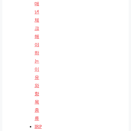
매
년
체
크
해
야
하
는
이
유
와
항
목
종
류
IRP