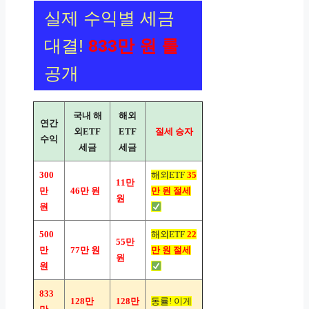
실제 수익별 세금
대결!
833만 원 룰
공개
국내 해
해외
연간
외ETF
ETF
절세 승자
수익
세금
세금
300
해외ETF
35
11만
만
46만 원
만 원 절세
원
원
500
해외ETF
22
55만
만
77만 원
만 원 절세
원
원
833
128만
128만
동률! 이게