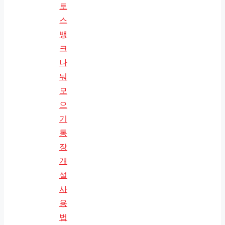
토
스
뱅
크
나
눠
모
으
기
통
장
개
설
사
용
법