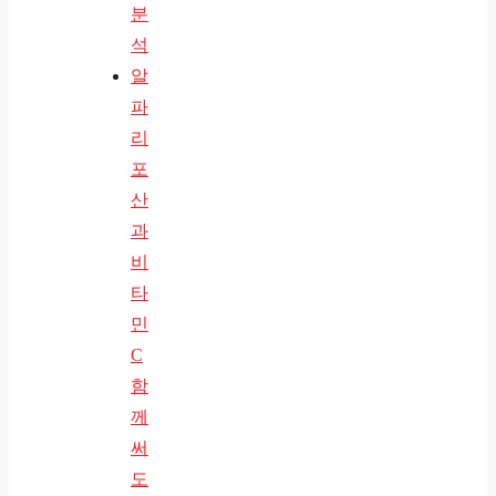
분
석
알
파
리
포
산
과
비
타
민
C
함
께
써
도