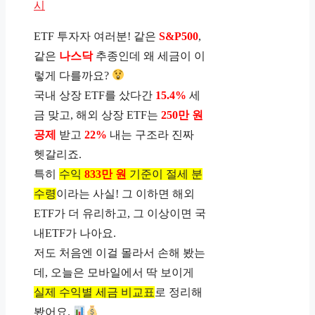
시
ETF 투자자 여러분! 같은
S&P500
,
같은
나스닥
추종인데 왜 세금이 이
렇게 다를까요?
국내 상장 ETF를 샀다간
15.4%
세
금 맞고, 해외 상장 ETF는
250만 원
공제
받고
22%
내는 구조라 진짜
헷갈리죠.
특히
수익
833만 원
기준이 절세 분
수령
이라는 사실! 그 이하면 해외
ETF가 더 유리하고, 그 이상이면 국
내ETF가 나아요.
저도 처음엔 이걸 몰라서 손해 봤는
데, 오늘은 모바일에서 딱 보이게
실제 수익별 세금 비교표
로 정리해
봤어요.