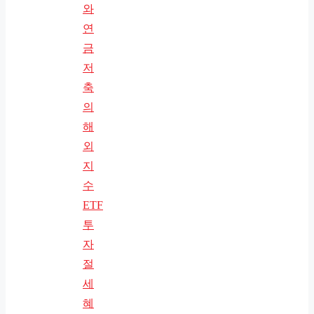
와
연
금
저
축
의
해
외
지
수
ETF
투
자
절
세
혜