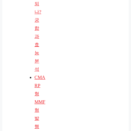
되
나?
궁
합
과
효
능
분
석
CMA
RP
형
MMF
형
발
행