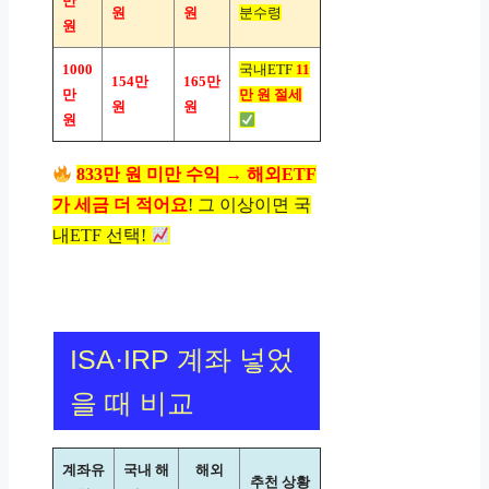
만
원
원
분수령
원
1000
국내ETF
11
154만
165만
만
만 원 절세
원
원
원
833만 원 미만 수익 → 해외ETF
가 세금 더 적어요
! 그 이상이면 국
내ETF 선택!
ISA·IRP 계좌 넣었
을 때 비교
계좌유
국내 해
해외
추천 상황