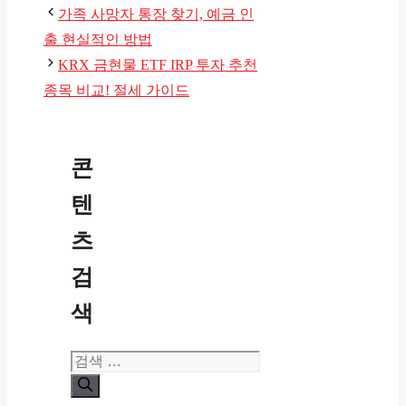
테
가족 사망자 통장 찾기, 예금 인
고
출 현실적인 방법
리
KRX 금현물 ETF IRP 투자 추천
종목 비교! 절세 가이드
콘
텐
츠
검
색
검
색: