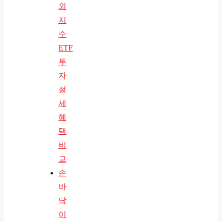
외
지
수
ETF
투
자
절
세
혜
택
비
교
손
바
닥
이