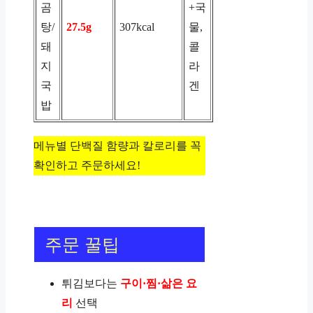
곰
+국
탕/
27.5g
307kcal
물,
돼
콜
지
라
국
겐
밥
메뉴별 단백질 함량과 칼로리를 꼭
확인하고 주문하세요!
주문 꿀팁
튀김보다는
구이·찜·삶은 요
리
선택