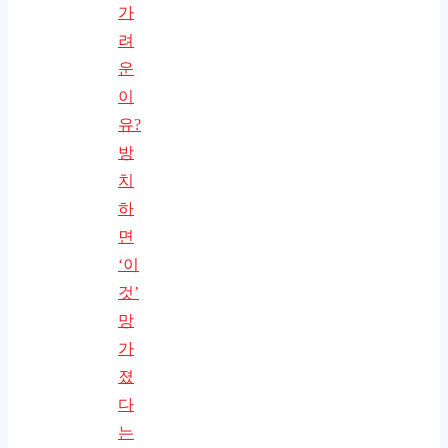
가
려
운
이
유?
방
치
하
면
‘이
것’
망
가
졌
다
는