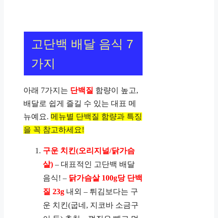
고단백 배달 음식 7
가지
아래 7가지는
단백질
함량이 높고,
배달로 쉽게 즐길 수 있는 대표 메
뉴예요.
메뉴별 단백질 함량과 특징
을 꼭 참고하세요!
구운 치킨(오리지널/닭가슴
살)
– 대표적인 고단백 배달
음식! –
닭가슴살 100g당 단백
질 23g
내외 – 튀김보다는 구
운 치킨(굽네, 지코바 소금구