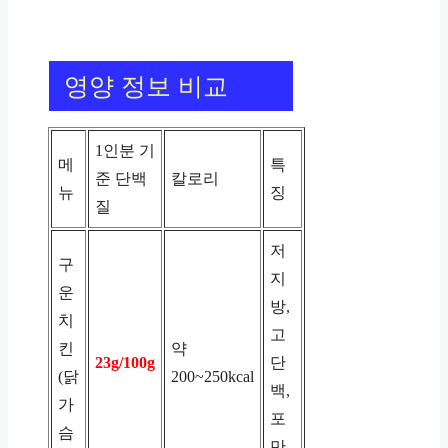
영양 정보 비교
1인분 기
메
특
준 단백
칼로리
뉴
징
질
저
구
지
운
방,
치
고
킨
약
23g/100g
단
(닭
200~250kcal
백,
가
포
슴
만