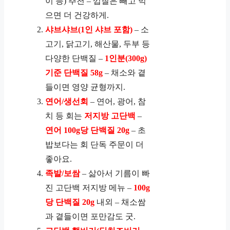
이 등) 추천 – 껍질은 빼고 먹
으면 더 건강하게.
샤브샤브(1인 샤브 포함)
– 소
고기, 닭고기, 해산물, 두부 등
다양한 단백질 –
1인분(300g)
기준 단백질 58g
– 채소와 곁
들이면 영양 균형까지.
연어/생선회
– 연어, 광어, 참
치 등 회는
저지방 고단백
–
연어 100g당 단백질 20g
– 초
밥보다는 회 단독 주문이 더
좋아요.
족발/보쌈
– 삶아서 기름이 빠
진 고단백 저지방 메뉴 –
100g
당 단백질 20g
내외 – 채소쌈
과 곁들이면 포만감도 굿.