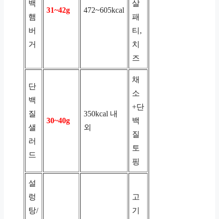
백
살
31~42g
472~605kcal
햄
패
버
티,
거
치
즈
채
단
소
백
+단
질
350kcal 내
30~40g
백
샐
외
질
러
토
드
핑
설
렁
고
탕/
기