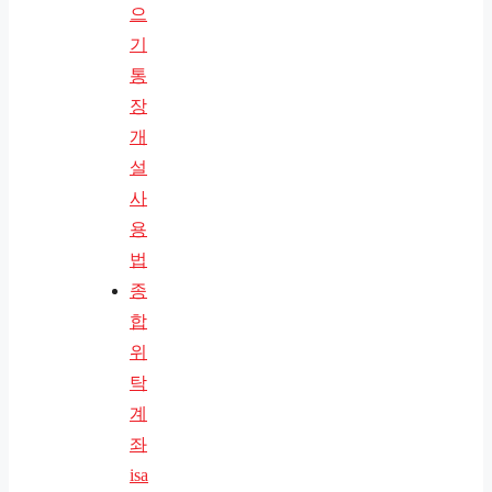
으
기
통
장
개
설
사
용
법
종
합
위
탁
계
좌
isa