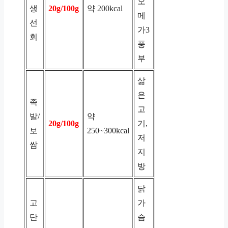
오
생
20g/100g
약 200kcal
메
선
가3
회
풍
부
삶
은
족
고
발/
약
20g/100g
기,
보
250~300kcal
저
쌈
지
방
닭
고
가
단
슴