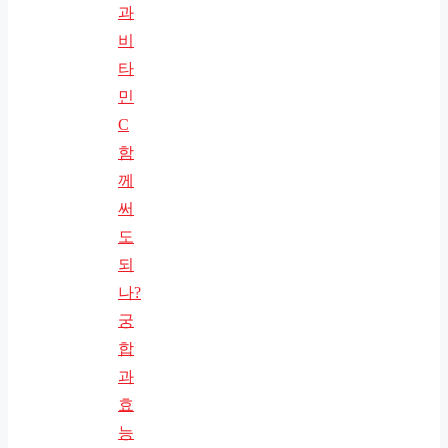
과
비
타
민
C
함
께
써
도
되
나?
궁
합
과
효
능