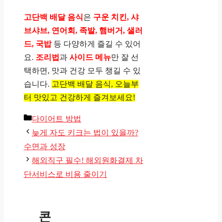
고단백 배달 음식
은
구운 치킨, 샤
브샤브, 연어회, 족발, 햄버거, 샐러
드, 국밥
등 다양하게 즐길 수 있어
요.
조리법
과
사이드 메뉴
만 잘 선
택하면, 맛과 건강 모두 챙길 수 있
습니다.
고단백 배달 음식, 오늘부
터 맛있고 건강하게 즐겨보세요!
카
다이어트 방법
테
늦게 자도 키크는 법이 있을까?
고
수면과 성장
리
해외직구 필수! 해외원화결제 차
단서비스로 비용 줄이기
콘