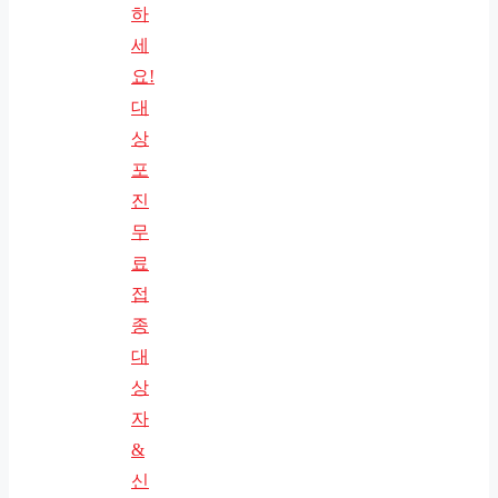
하
세
요!
대
상
포
진
무
료
접
종
대
상
자
&
신