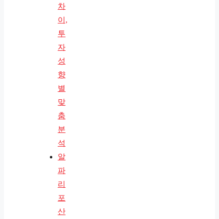
차
이,
투
자
성
향
별
맞
춤
분
석
알
파
리
포
산