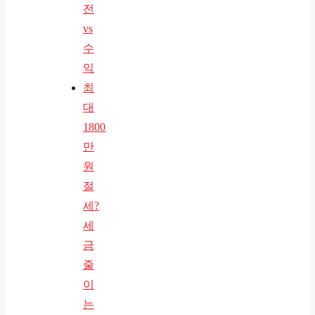
전
vs
수
익
최
대
1800
만
원
절
세?
세
금
줄
이
는