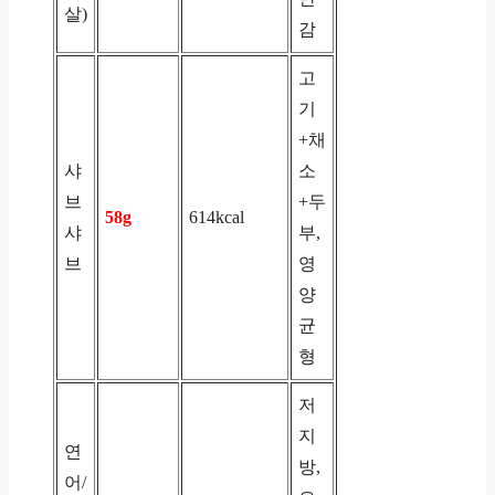
살)
감
고
기
+채
샤
소
브
+두
58g
614kcal
샤
부,
브
영
양
균
형
저
지
연
방,
어/