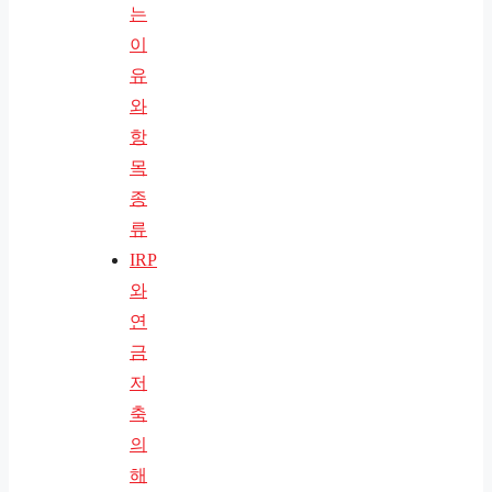
는
이
유
와
항
목
종
류
IRP
와
연
금
저
축
의
해