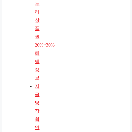
누
리
상
품
권
20%~30%
혜
택
정
보
지
금
당
장
확
인