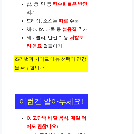
밥, 빵, 면 등
탄수화물은 반만
먹기
드레싱, 소스는
따로
주문
채소, 쌈, 나물 등
섬유질
추가
제로콜라, 탄산수 등
저칼로
리 음료
곁들이기
조리법과 사이드 메뉴 선택이 건강
을 좌우합니다!
이런건 알아두세요!
Q. 고단백 배달 음식, 매일 먹
어도 괜찮나요?