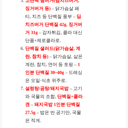
고단백 햄버거(딥치즈버거,
징거버거 등)
– 닭가슴살 패
티, 치즈 등 단백질 풍부 –
딥
치즈버거 단백질 42g
,
징거버
거 31g
– 감자튀김, 콜라 대신
단품+제로콜라로.
단백질 샐러드(닭가슴살, 계
란, 참치 등)
– 닭가슴살, 삶은
계란, 참치, 연어 등 토핑 –
1
인분 단백질 30~40g
– 드레싱
은 오일·식초 위주로.
설렁탕/곰탕/돼지국밥
– 고기
와 국물의 조합,
단백질+콜라
겐
–
돼지국밥 1인분 단백질
27.5g
– 밥은 반 공기만, 국물
은 적게.