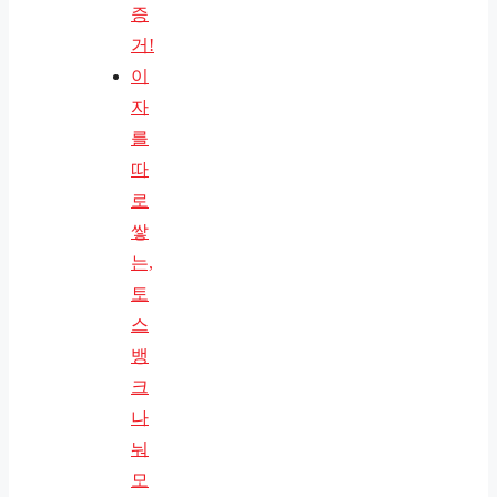
증
거!
이
자
를
따
로
쌓
는,
토
스
뱅
크
나
눠
모