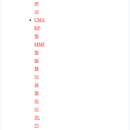
분
석
CMA
RP
형
MMF
형
발
행
어
음
형
차
이
점:
안