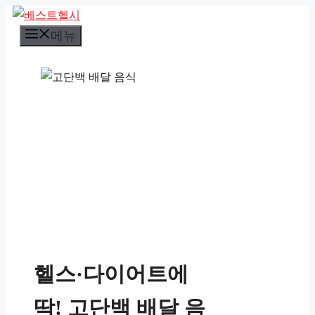
컨
텐
메뉴
츠
로
건
너
뛰
기
헬스·다이어트에
딱! 고단백 배달 음