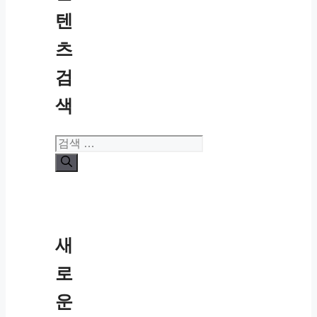
텐
츠
검
색
검
색:
새
로
운