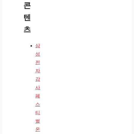
콘
텐
츠
삼
성
전
자
감
사
페
스
티
벌
온