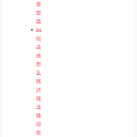
청
방
법
isa
비
과
세
한
도
매
년
체
크
해
야
하